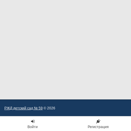
РЖД детский сад № 59
© 2026
Войти
Регистрация