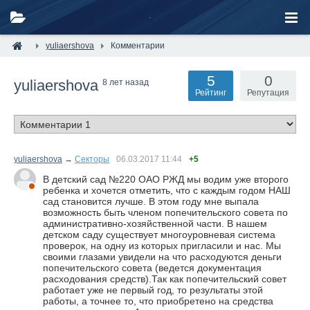
yuliaershova
Комментарии
5
0
yuliaershova
8 лет назад
Рейтинг
Репутация
yuliaershova
→
Секторы
06.03.2017
11:44
+5
В детский сад №220 ОАО РЖД мы водим уже второго
ребенка и хочется отметить, что с каждым годом НАШ
сад становится лучше. В этом году мне выпала
возможность быть членом попечительского совета по
административно-хозяйственной части. В нашем
детском саду существует многоуровневая система
проверок, на одну из которых пригласили и нас. Мы
своими глазами увидели на что расходуются деньги
попечительского совета (ведется документация
расходования средств).Так как попечительский совет
работает уже не первый год, то результаты этой
работы, а точнее то, что приобретено на средства