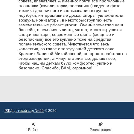
совета, впечатляет. А именно: почти все прогулочные
площадки (качели, горки, песочницы) видео и фото
техника для личного использования в группах,
ноутбуки, интерактивные доски, шторы, увлажнители
воздуха, ионизаторы, в некоторых группах есть
замечательные релакс уголки. Очень впечатлил наш
бассейн, в нем очень чисто, уютно, много игрушек и
спец.инвентаря, современные фены (мощные и
безопасные) все это куплено тоже на средства
попечительского совета. Чувствуется что весь
коллектив, во главе с заведующей детского сада
Крамник Ларисой Михайловной, не просто работают в
этом заведении, а живут его жизнью, делают все,
чтобы нашим деткам было комфортно, уютно и
безопасно. Спасибо, ВАМ, огромное!
РЖД детский сад № 59
© 2026
Войти
Регистрация