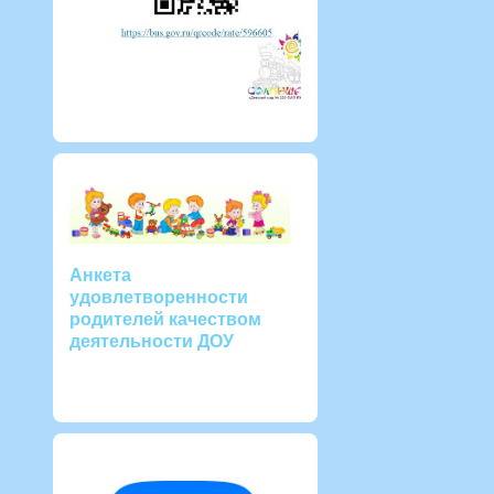
Анкета
удовлетворенности
родителей качеством
деятельности ДОУ