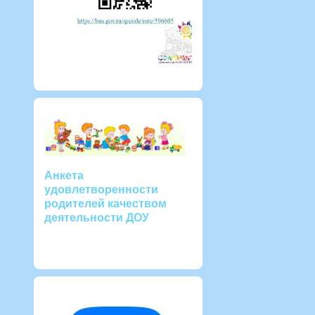
Анкета
удовлетворенности
родителей качеством
деятельности ДОУ