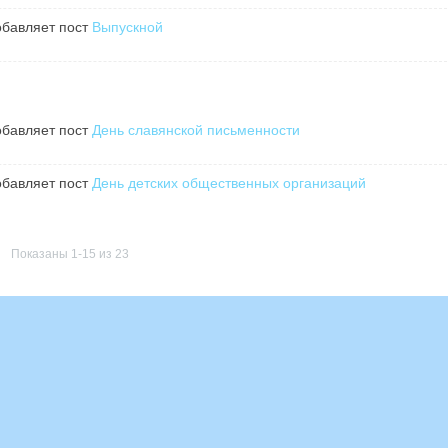
бавляет пост
Выпускной
бавляет пост
День славянской письменности
бавляет пост
День детских общественных организаций
Показаны 1-15 из 23