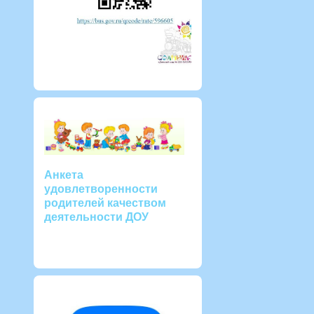
Анкета
удовлетворенности
родителей качеством
деятельности ДОУ