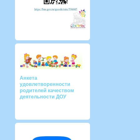
Анкета
удовлетворенности
родителей качеством
деятельности ДОУ