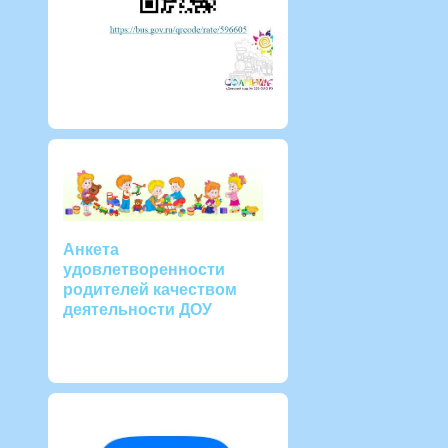
Анкета
удовлетворенности
родителей качеством
деятельности ДОУ