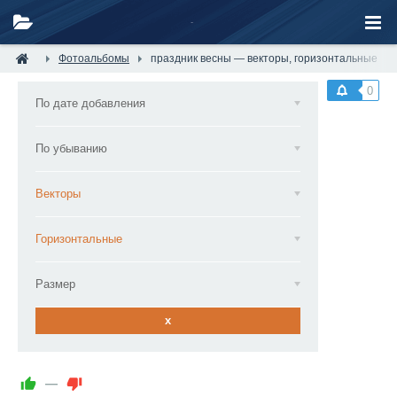
Фотоальбомы
праздник весны — векторы, горизонтальные
0
По дате добавления
По убыванию
Векторы
Горизонтальные
Размер
x
—