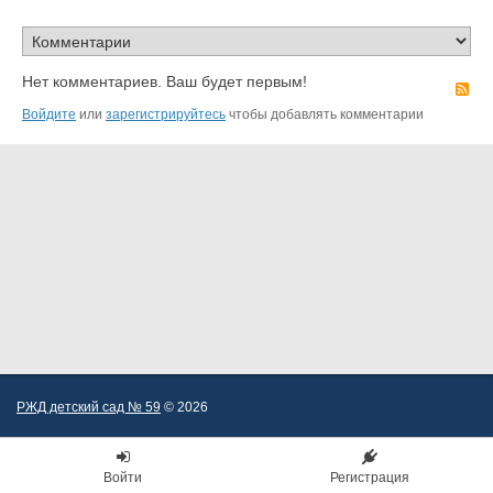
Нет комментариев. Ваш будет первым!
R
Войдите
или
зарегистрируйтесь
чтобы добавлять комментарии
РЖД детский сад № 59
© 2026
Войти
Регистрация