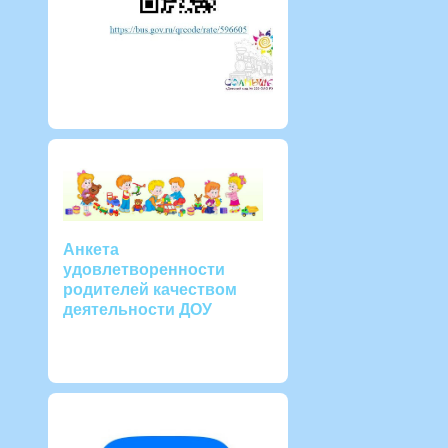
Анкета
удовлетворенности
родителей качеством
деятельности ДОУ