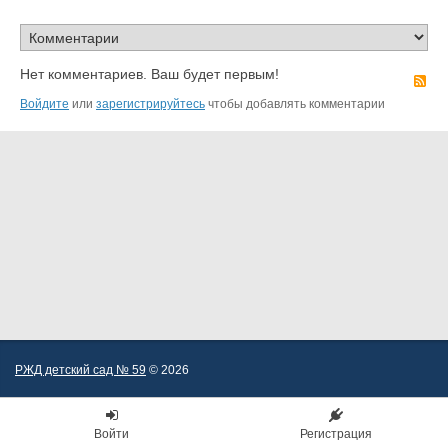
Нет комментариев. Ваш будет первым!
R
Войдите
или
зарегистрируйтесь
чтобы добавлять комментарии
РЖД детский сад № 59
© 2026
Войти
Регистрация