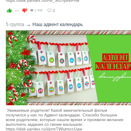
https://disk.yandex.ru/i/re_ShJYpiNfFhw
—
1.44K
0
→
5 группа
Наш адвент календарь
Уважаемые родители! Какой замечательный фильм
получился у нас по Адвент календарю. Спасибо большое
всем родителям, которые нашли время и проявили желание
выполнить задания со своим малышом.
https://disk.yandex.ru/i/prmTWiytmccUaw