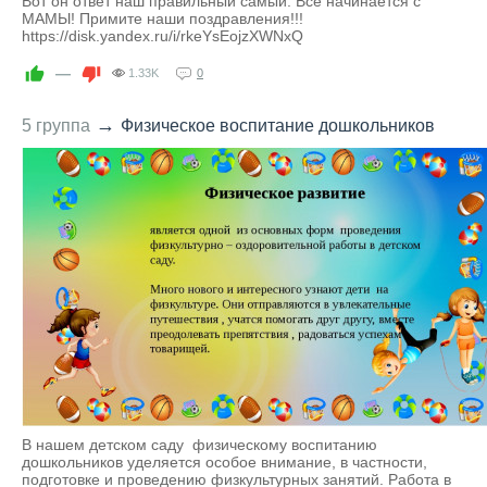
Вот он ответ наш правильный самый: Всё начинается с
МАМЫ! Примите наши поздравления!!!
https://disk.yandex.ru/i/rkeYsEojzXWNxQ
—
1.33K
0
→
5 группа
Физическое воспитание дошкольников
В нашем детском саду физическому воспитанию
дошкольников уделяется особое внимание, в частности,
подготовке и проведению физкультурных занятий. Работа в