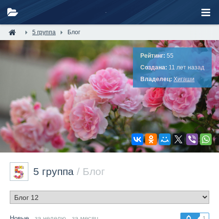
5 группа
Блог
Рейтинг:
55
Создана:
11 лет назад
Владелец:
Хигаши
5 группа
/ Блог
Новые
за неделю
за месяц
1