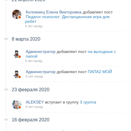
Коломиец Елена Викторовна
добавляет пост
Педагог-психолог: Дистанционная игра для
ребят
6 лет назад
8 марта 2020
Администратор
добавляет пост
на выходные с
папой
6 лет назад
Администратор
добавляет пост
ПАПА2 МОЙ
6 лет назад
23 февраля 2020
ALEKSEY
вступает в группу
3 группа
6 лет назад
16 февраля 2020