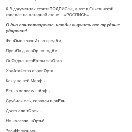
6.
В документах стоит
«ПОДПИСЬ»
, а вот в Сикстинской
капелле на алтарной стене – «РОСПИСЬ».
О дно стихотворение, чтобы выучить все трудные
ударения!
Фен
О
мен звон
И
т по сред
А
м,
Прин
Я
в догов
О
р по год
А
м,
Он
О
тдал эксп
Е
ртам эск
О
рта
Ход
А
тайство аэроп
О
рта.
Как у нашей Марфы
Есть в полоску ш
А
рфы!
Срубили ель, сорвали щав
Е
ль.
Долго ели т
О
рты –
Не налезли ш
О
рты!
Звон
И
т звонарь,