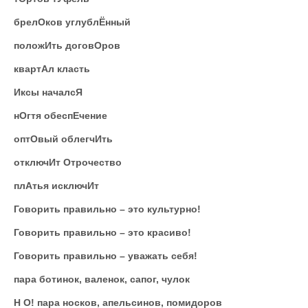
брелОков углублЁнный
положИть договОров
квартАл класть
Иксы началсЯ
нОгтя обеспЕчение
оптОвый облегчИть
отключИт Отрочество
плАтья исключИт
Говорить правильно – это культурно!
Говорить правильно – это красиво!
Говорить правильно – уважать себя!
пара ботинок, валенок, сапог, чулок
Н О! пара носков, апельсинов, помидоров