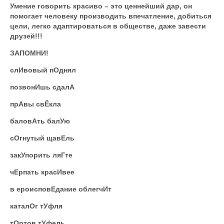
Умение говорить красиво – это ценнейший дар, он
помогает человеку производить впечатление, добиться
цели, легко адаптироваться в обществе, даже завести
друзей!!!
ЗАПОМНИ!
слИвовый пОднял
позвонИшь сдалА
прАвы свЁкла
баловАть балУю
сОгнутый щавЕль
закУпорить ляГте
чЕрпать красИвее
в ероисповЕдание облегчИт
каталОг тУфля
тОртов тУфель