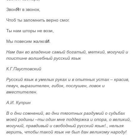
Звон
Я
т в звонок,
Чтоб ты запомнить верно смог.
Ты нам шторы не вози,
Мы повесим жалюз
И
.
Нам дан во владение самый богатый, меткий, могучий и
поистине волшебный русский язык
К.Г.Паустовский
Русский язык в умелых руках и в опытных устах – красив,
певуч, выразителен, гибок, послушен, ловок и
вместителен.
А.И. Куприн
В о дни сомнений, во дни тяготных раздумий о судьбах
моей родины –ты один мне поддержка и опора, о великий,
могучий, правдивый и свободный русский язык!., нельзя
верить, чтобы такой язык не был дан великому народу!