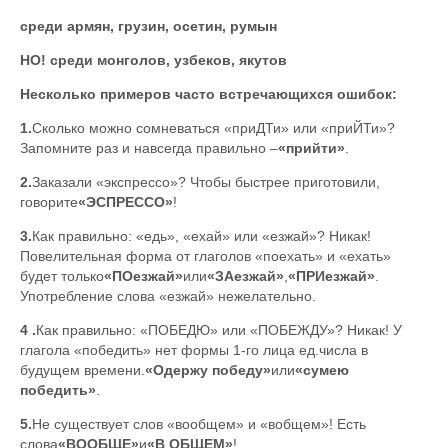
среди армян, грузин, осетин, румын
НО! среди монголов, узбеков, якутов
Несколько примеров часто встречающихся ошибок:
1.
Сколько можно сомневаться «приДТи» или «приЙТи»?
Запомните раз и навсегда правильно –
«прийти»
.
2.
Заказали «экспрессо»? Чтобы быстрее приготовили,
говорите
«ЭСПРЕССО»
!
3.
Как правильно: «едь», «ехай» или «езжай»? Никак!
Повелительная форма от глаголов «поехать» и «ехать»
будет только
«ПОезжай»
или
«ЗАезжай»
,
«ПРИезжай»
.
Употребление слова «езжай» нежелательно.
4 .
Как правильно: «ПОБЕДЮ» или «ПОБЕЖДУ»? Никак! У
глагола «победить» нет формы 1-го лица ед.числа в
будущем времени.
«Одержу победу»
или
«сумею
победить»
.
5.
Не существует слов «вообщем» и «вобщем»! Есть
слова
«ВООБЩЕ»
и
«В ОБЩЕМ»
!