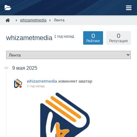
whizametmedia
Лента
0
0
whizametmedia
1 год назад
Рейтинг
Репутация
9 мая 2025
whizametmedia
изменяет аватар
1 год назад