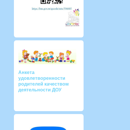
Анкета
удовлетворенности
родителей качеством
деятельности ДОУ