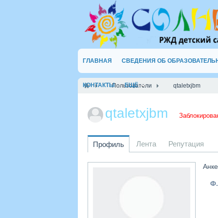
ГЛАВНАЯ
СВЕДЕНИЯ ОБ ОБРАЗОВАТЕЛЬ
КОНТАКТЫ
ЕЩЁ
Пользователи
qtaletxjbm
qtaletxjbm
Заблокирова
Лента
Репутация
Профиль
Анке
Ф.