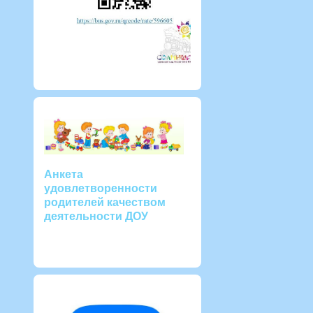
Анкета
удовлетворенности
родителей качеством
деятельности ДОУ