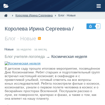
Королева Ирина Сергеевна
Блог · Новые
0
Королева Ирина Сергеевна
/
Блог · Новые
RSS
Новые
за неделю
за месяц
→
Блог учителя-логопеда
Космическая неделя
В детском саду прошло итоговое мероприятие, посвящённое
Дню Космонавтики. Ребят старших и подготовительный групп
встречал настоящий космонавт, в скафандре и с
приветливой улыбкой, готовый ответить на все вопросы
юных исследователей. Ребята посмотрели фильм о космосе,
космонавтах, узнали о первом полете человека в космос и о
бескрайних просторах Вселенной. Послушали рассказ о
луне, ее поверхности, кратерах и фазах, а также о том, как
она влияет на нашу планету.