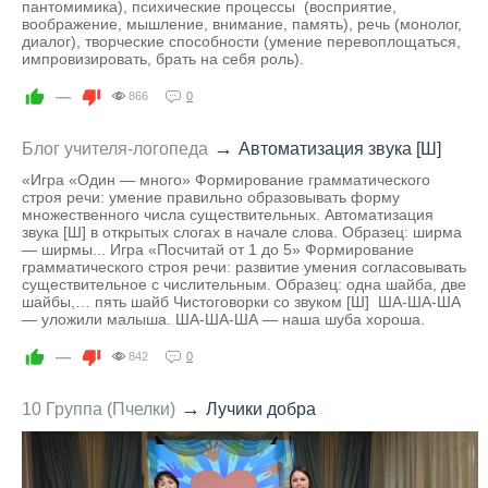
пантомимика), психические процессы (восприятие,
воображение, мышление, внимание, память), речь (монолог,
диалог), творческие способности (умение перевоплощаться,
импровизировать, брать на себя роль).
—
866
0
→
Блог учителя-логопеда
Автоматизация звука [Ш]
«Игра «Один — много» Формирование грамматического
строя речи: умение правильно образовывать форму
множественного числа существительных. Автоматизация
звука [Ш] в открытых слогах в начале слова. Образец: ширма
— ширмы... Игра «Посчитай от 1 до 5» Формирование
грамматического строя речи: развитие умения согласовывать
существительное с числительным. Образец: одна шайба, две
шайбы,… пять шайб Чистоговорки со звуком [Ш] ША-ША-ША
— уложили малыша. ША-ША-ША — наша шуба хороша.
—
842
0
→
10 Группа (Пчелки)
Лучики добра