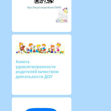
Анкета
удовлетворенности
родителей качеством
деятельности ДОУ