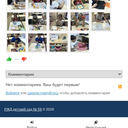
—
Нет комментариев. Ваш будет первым!
R
Войдите
или
зарегистрируйтесь
чтобы добавлять комментарии
РЖД детский сад № 59
© 2026
Войти
Регистрация