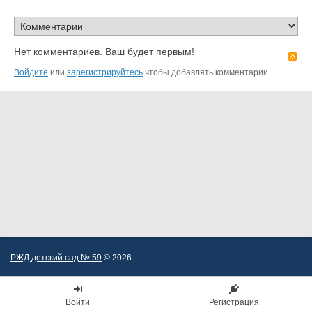
Нет комментариев. Ваш будет первым!
R
Войдите
или
зарегистрируйтесь
чтобы добавлять комментарии
РЖД детский сад № 59
© 2026
Войти
Регистрация