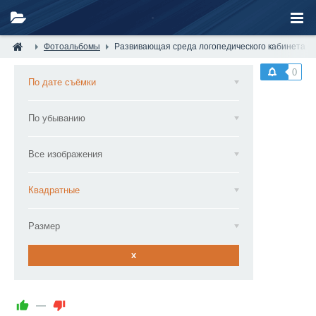
Фотоальбомы
Развивающая среда логопедического кабинета — 
0
По дате съёмки
По убыванию
Все изображения
Квадратные
Размер
x
—