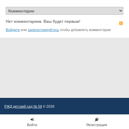
Нет комментариев. Ваш будет первым!
R
Войдите
или
зарегистрируйтесь
чтобы добавлять комментарии
РЖД детский сад № 59
© 2026
Войти
Регистрация