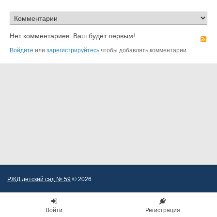
Нет комментариев. Ваш будет первым!
R
Войдите
или
зарегистрируйтесь
чтобы добавлять комментарии
РЖД детский сад № 59
© 2026
Войти
Регистрация