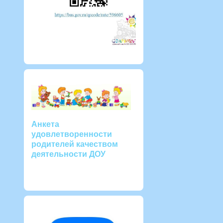
Анкета
удовлетворенности
родителей качеством
деятельности ДОУ