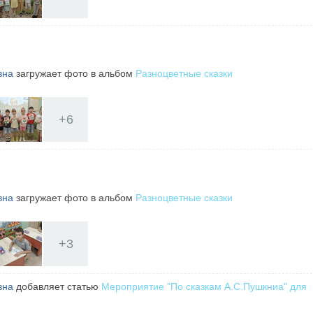
вна
загружает фото в альбом
Разноцветные сказки
+
6
вна
загружает фото в альбом
Разноцветные сказки
+
3
вна
добавляет статью
Мероприятие "По сказкам А.С.Пушкниа" для