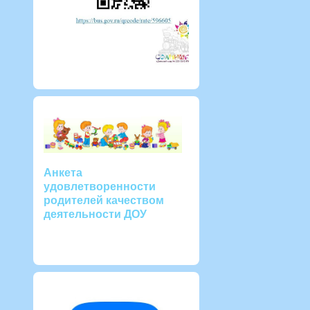
Анкета
удовлетворенности
родителей качеством
деятельности ДОУ