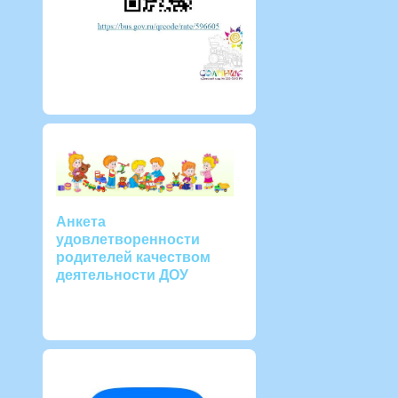
Анкета
удовлетворенности
родителей качеством
деятельности ДОУ