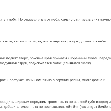
ть к небу. Не отрывая язык от неба, сильно оттягивать вниз нижн
языка, как кисточкой, ведем от верхних резцов до мягкого неба.
чки поднят вверх, боковые края прижаты к коренным зубам, перед
воздушная струя, подключается голос (слышится зж-зж).
т и постучать кончиком языка в верхние резцы, многократно и
роводить широким передним краем языка по верхней губе вперед и
ы, добавить голос, пока не послышится: «бл-бл» (как индюк болбоче