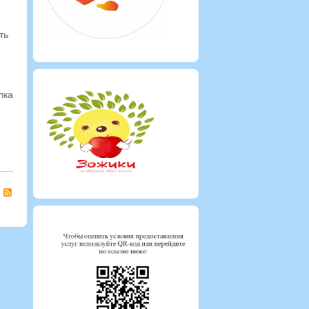
ть
лка
RSS