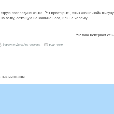
струю посередине языка. Рот приоткрыть, язык «чашечкой» высуну
на ватку, лежащую на кончике носа, или на челочку.
Указана неверная ссы
Бережная Дина Анатольевна
родителям
ять комментарии