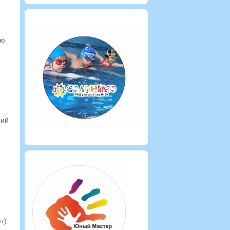
юю
ний
т).