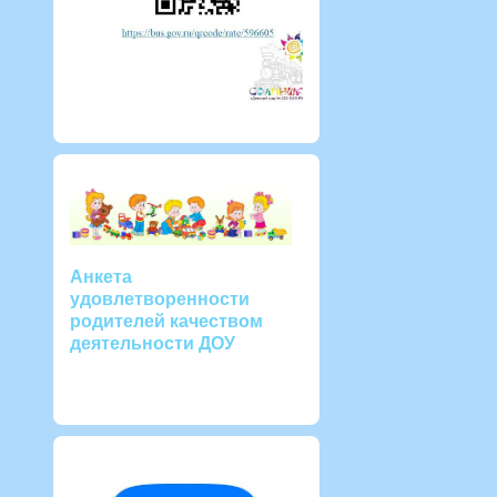
Анкета
удовлетворенности
родителей качеством
деятельности ДОУ