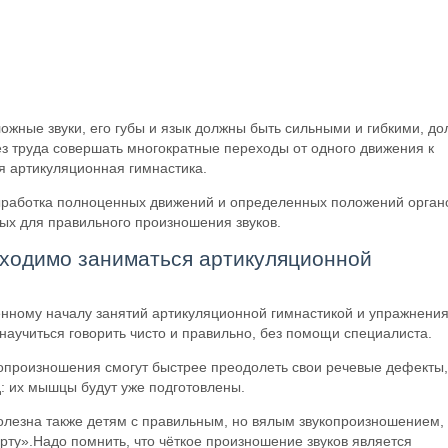
ожные звуки, его губы и язык должны быть сильными и гибкими, до
з труда совершать многократные переходы от одного движения к
я артикуляционная гимнастика.
ыработка полноценных движений и определенных положений орган
ых для правильного произношения звуков.
бходимо заниматься артикуляционной
енному началу занятий артикуляционной гимнастикой и упражнени
 научиться говорить чисто и правильно, без помощи специалиста.
опроизношения смогут быстрее преодолеть свои речевые дефекты,
д: их мышцы будут уже подготовлены.
полезна также детям с правильным, но вялым звукопроизношением,
о рту».Надо помнить, что чёткое произношение звуков является