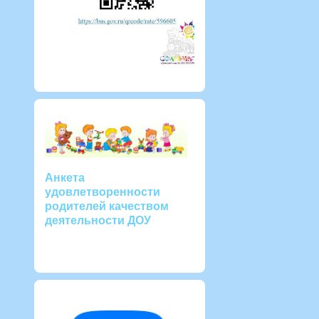
Анкета
удовлетворенности
родителей качеством
деятельности ДОУ