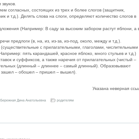
 звуков.
ем согласных, состоящих из трех и более слогов (защитник,
к и т.д.). Делять слова на слоги, определяют количество слогов в
ложения (Например: В саду за высоким забором растут яблони, а 
и предлоги (в, на, из, из-за, из-под, около, между и т.д.).
 (существительные с прилагательными, глаголами, числительными
апример: пять карандашей, красное яблоко, много стульев и т.д.)
авок и суффиксов, а также наречия от прилагательных (чистый –
ательных (длинный – длиннее – самый длинный). Образовывают
– зашел – обошел – пришел – вышел).
Указана неверная ссы
Бережная Дина Анатольевна
родителям