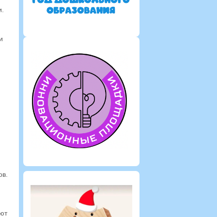
и.
и
ов.
яют