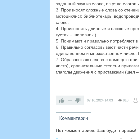
заданный звук из слова, из ряда слогов и
3. Произносят сложные слова со стечени
мотоциклист, библиотекарь, водопроводчи
слове.
4. Произносить длинные и сложные пред
кустах – шиповник.)
5. Понимают и правильно потребляют в реч
6. Правильно согласовывают части речи
единственном и множественном числе. Н
7. Образовывают слова с помощью прист
чисто), сравнительные степени прилаг
глаголы движения с приставками (шел 
—
07.10.2024
14:03
816
Комментарии
Нет комментариев. Ваш будет первым!