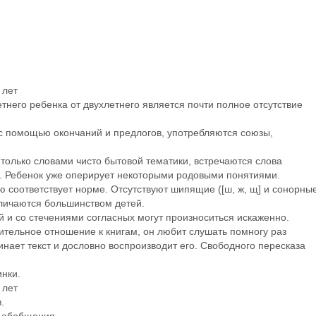
 лет
него ребенка от двухлетнего является почти полное отсутствие
 с помощью окончаний и предлогов, употребляются союзы,
 только словами чисто бытовой тематики, встречаются слова
. Ребенок уже оперирует некоторыми родовыми понятиями.
 соответствует норме. Отсутствуют шипящие ([ш, ж, щ] и сонорны
азличаются большинством детей.
ой и со стечениями согласных могут произноситься искаженно.
ительное отношение к книгам, он любит слушать помногу раз
инает текст и дословно воспроизводит его. Свободного пересказа
нки.
 лет
.