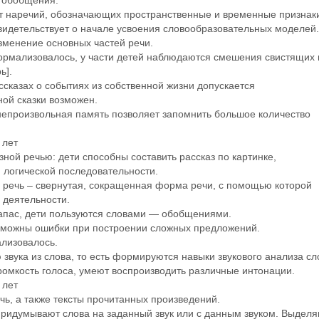
— обобщения.
ет наречий, обозначающих пространственные и временные признак
свидетельствует о начале усвоения словообразовательных моделей.
зменение основных частей речи.
нормализовалось, у части детей наблюдаются смешения свистящих 
ь].
ссказах о событиях из собственной жизни допускается
ной сказки возможен.
 непроизвольная память позволяет запомнить большое количество
 лет
зной речью: дети способны составить рассказ по картинке,
и логической последовательности.
 речь – свернутая, сокращенная форма речи, с помощью которой
 деятельности.
запас, дети пользуются словами — обобщениями.
возможны ошибки при построении сложных предложений.
лизовалось.
звука из слова, то есть формируются навыки звукового анализа сл
ромкость голоса, умеют воспроизводить различные интонации.
 лет
ь, а также тексты прочитанных произведений.
 придумывают слова на заданный звук или с данным звуком. Выдел