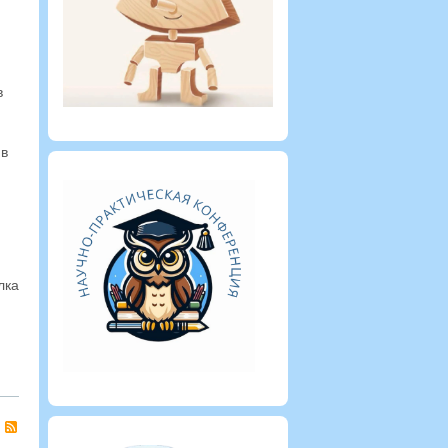
в
 в
лка
RSS