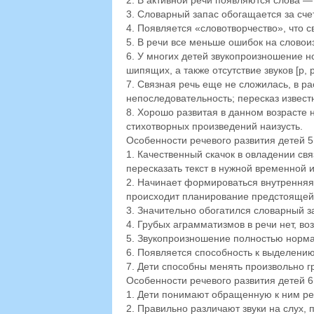
2. В активной речи появляются слова 
3. Словарный запас обогащается за сч
4. Появляется «словотворчество», что 
5. В речи все меньше ошибок на словои
6. У многих детей звукопроизношение 
шипящих, а также отсутствие звуков [р, р
7. Связная речь еще не сложилась, в ра
непоследовательность; пересказ извест
8. Хорошо развитая в данном возрасте
стихотворных произведений наизусть.
Особенности речевого развития детей 5
1. Качественный скачок в овладении свя
пересказать текст в нужной временной 
2. Начинает формироваться внутренняя
происходит планирование предстоящей
3. Значительно обогатился словарный 
4. Грубых аграмматизмов в речи нет, 
5. Звукопроизношение полностью норма
6. Появляется способность к выделению 
7. Дети способны менять произвольно г
Особенности речевого развития детей 6
1. Дети понимают обращенную к ним реч
2. Правильно различают звуки на слух,