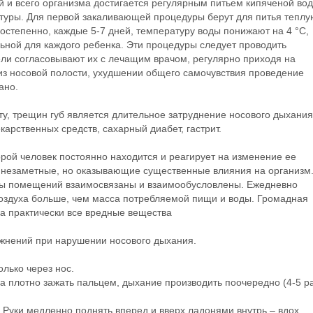
й и всего организма достигается регулярным питьем кипяченой во
туры. Для первой закаливающей процедуры берут для питья теплу
постепенно, каждые 5-7 дней, температуру воды понижают на 4 °С,
ьной для каждого ребенка. Эти процедуры следует проводить
ели согласовывают их с лечащим врачом, регулярно приходя на
из носовой полости, ухудшении общего самочувствия проведение
ано.
ту, трещин губ является длительное затруднение носового дыхания
арственных средств, сахарный диабет, гастрит.
торой человек постоянно находится и реагирует на изменение ее
 незаметные, но оказывающие существенные влияния на организм
мы помещений взаимосвязаны и взаимообусловлены. Ежедневно
воздуха больше, чем масса потребляемой пищи и воды. Громадная
ха практически все вредные вещества
жнений при нарушении носового дыхания.
олько через нос.
са плотно зажать пальцем, дыхание производить поочередно (4-5 ра
. Руки медленно поднять вперед и вверх ладонями внутрь – вдох,