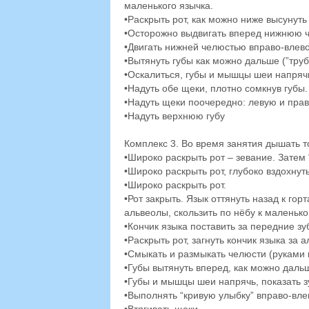
маленького язычка.
•Раскрыть рот, как можно ниже высунуть 
•Осторожно выдвигать вперед нижнюю ч
•Двигать нижней челюстью вправо-влево
•Вытянуть губы как можно дальше (”труб
•Оскалиться, губы и мышцы шеи напрячь,
•Надуть обе щеки, плотно сомкнув губы
•Надуть щеки поочередно: левую и пра
•Надуть верхнюю губу
Комплекс 3. Во время занятия дышать т
•Широко раскрыть рот – зевание. Затем “
•Широко раскрыть рот, глубоко вздохнуть
•Широко раскрыть рот.
•Рот закрыть. Язык оттянуть назад к гор
альвеолы, скользить по нёбу к маленьком
•Кончик языка поставить за передние зу
•Раскрыть рот, загнуть кончик языка за 
•Смыкать и размыкать челюсти (руками 
•Губы вытянуть вперед, как можно дальш
•Губы и мышцы шеи напрячь, показать зу
•Выполнять “кривую улыбку” вправо-вле