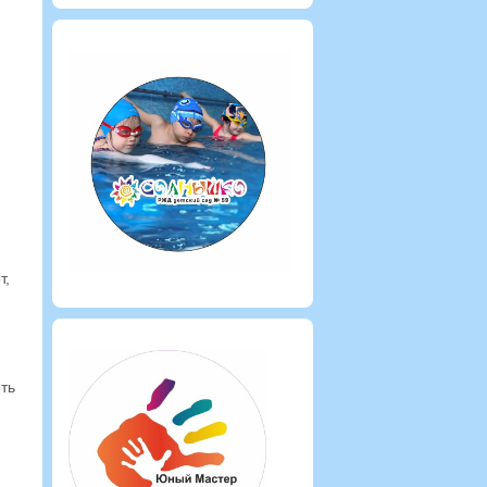
т,
ть