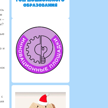
,
ясь
ым
и –
ом?
ные
ю и
нок
и
 с
ния