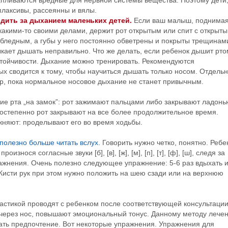
апливаются вредные для нервной системы вещества. Поэтому дети
плаксивы, рассеянны и вялы.
дить за дыханием маленьких детей.
Если ваш малыш, поднима
 какими-то своими делами, держит рот открытым или спит с открыт
, бледным, а губы у него постоянно обветрены и покрыты трещинам
ыкает дышать неправильно. Что же делать, если ребенок дышит рт
стойчивости. Дыхание можно тренировать. Рекомендуются
х сводится к тому, чтобы научиться дышать только носом. Отдель
ор, пока нормальное носовое дыхание не станет привычным.
ие рта „на замок”: рот зажимают пальцами либо закрывают ладонь
Постепенно рот закрывают на все более продолжительное время.
жняют: проделывают его во время ходьбы.
 полезно больше читать вслух.
Говорить нужно четко, понятно. Ребе
знося согласные звуки [б], [в], [ж], [м], [п], [т], [ф], [ш], следя за
жнения. Очень полезно следующее упражнение: 5-6 раз вдыхать 
 Кисти рук при этом нужно положить на шею сзади или на верхнюю
астикой проводят с ребенком после соответствующей консультации
через нос, повышают эмоциональный тонус. Данному методу лече
ать предпочтение. Вот некоторые упражнения. Упражнения для