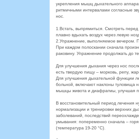
укрепления мышц дыхательного аппарат
ритмичными интервалами согласные звуки [б
нос.
1.Встать, выпрямиться. Смотреть перед
плавно вдыхать воздух через левую ноз
2.Упражнение, выполняемое вечером. П
При каждом полоскании сначала произнос
раковину. Упражнение продолжать до тех
Для улучшения дыхания через нос посл
есть твердую пищу – морковь, репу, жа
Для улучшения дыхательной функции ле
больной, включают наклоны туловища н
мышцы живота и диафрагмы, улучшая пр
В восстановительный период лечения 
нормализации и тренировки верхних ды
заболеваний, последствий переохлажде
умывания: попеременно сначала – горяч
(температура 19-20 °С).