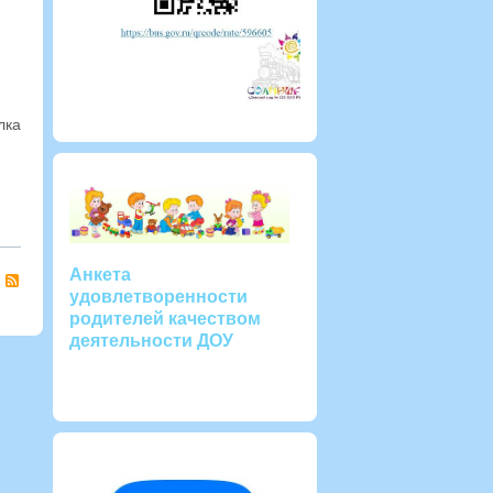
лка
RSS
Анкета
удовлетворенности
родителей качеством
деятельности ДОУ