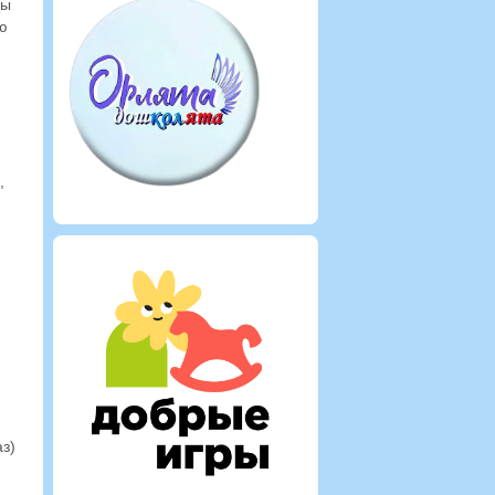
ды
ю
,
.
з)