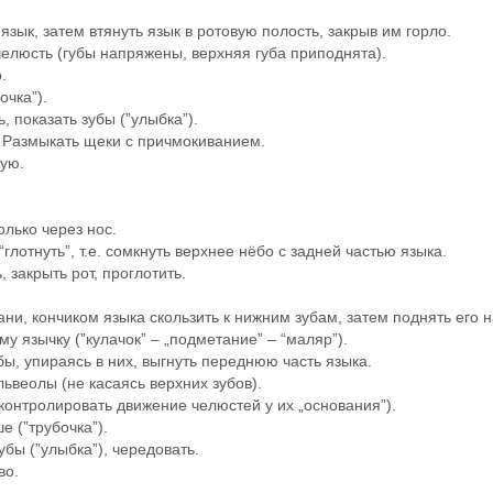
язык, затем втянуть язык в ротовую полость, закрыв им горло.
елюсть (губы напряжены, верхняя губа приподнята).
.
очка”).
 показать зубы (”улыбка”).
. Размыкать щеки с причмокиванием.
вую.
олько через нос.
глотнуть”, т.е. сомкнуть верхнее нёбо с задней частью языка.
, закрыть рот, проглотить.
тани, кончиком языка скользить к нижним зубам, затем поднять его 
у язычку (”кулачок” – „подметание” – “маляр”).
бы, упираясь в них, выгнуть переднюю часть языка.
альвеолы (не касаясь верхних зубов).
контролировать движение челюстей у их „основания”).
е (”трубочка”).
бы (”улыбка”), чередовать.
во.