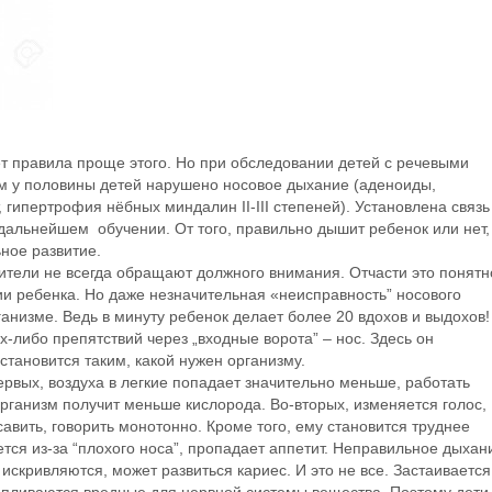
т правила проще этого. Но при обследовании детей с речевыми
м у половины детей нарушено носовое дыхание (аденоиды,
 гипертрофия нёбных миндалин II-III степеней). Установлена связь
дальнейшем обучении. От того, правильно дышит ребенок или нет,
ьное развитие.
ители не всегда обращают должного внимания. Отчасти это понятн
и ребенка. Но даже незначительная «неисправность” носового
анизме. Ведь в минуту ребенок делает более 20 вдохов и выдохов!
их-либо препятствий через „входные ворота” – нос. Здесь он
становится таким, какой нужен организму.
рвых, воздуха в легкие попадает значительно меньше, работать
организм получит меньше кислорода. Во-вторых, изменяется голос,
авить, говорить монотонно. Кроме того, ему становится труднее
ся из-за “плохого носа”, пропадает аппетит. Неправильное дыхан
 искривляются, может развиться кариес. И это не все. Застаивается