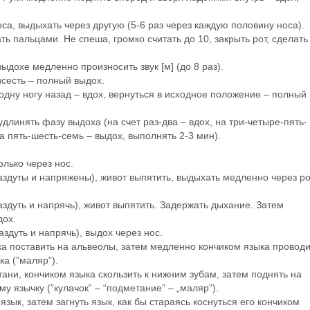
оса, выдыхать через другую (5-6 раз через каждую половину носа).
ать пальцами. Не спеша, громко считать до 10, закрыть рот, сделать
выдохе медленно произносить звук [м] (до 8 раз).
исесть – полный выдох.
ь одну ногу назад – вдох, вернуться в исходное положение – полный
удлинять фазу выдоха (на счет раз-два – вдох, на три-четыре-пять-
на пять-шесть-семь – выдох, выполнять 2-3 мин).
олько через нос.
аздуты и напряжены), живот выпятить, выдыхать медленно через ро
аздуть и напрячь), живот выпятить. Задержать дыхание. Затем
дох.
аздуть и напрячь), выдох через нос.
ка поставить на альвеолы, затем медленно кончиком языка проводи
а (”маляр”).
ртани, кончиком языка скользить к нижним зубам, затем поднять на
у язычку (”кулачок” – “подметание” – „маляр”).
язык, затем загнуть язык, как бы стараясь коснуться его кончиком