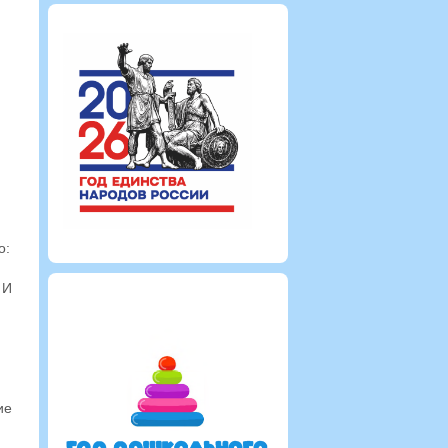
о:
 И
ие