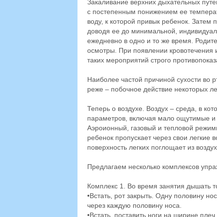
Закаливание верхних дыхательных путе
с постепенным понижением ее темпера
воду, к которой привык ребенок. Затем 
доводя ее до минимальной, индивидуал
ежедневно в одно и то же время. Родит
осмотры. При появлении кровотечения 
таких мероприятий строго противопоказ
Наиболее частой причиной сухости во р
реже – побочное действие некоторых лек
Теперь о воздухе. Воздух – среда, в ко
параметров, включая мало ощутимые и
Аэроионный, газовый и тепловой режи
ребенок пропускает через свои легкие 
поверхность легких поглощает из возду
Предлагаем несколько комплексов упра
Комплекс 1. Во время занятия дышать т
•Встать, рот закрыть. Одну половину но
через каждую половину носа.
•Встать, поставить ноги на ширине плеч