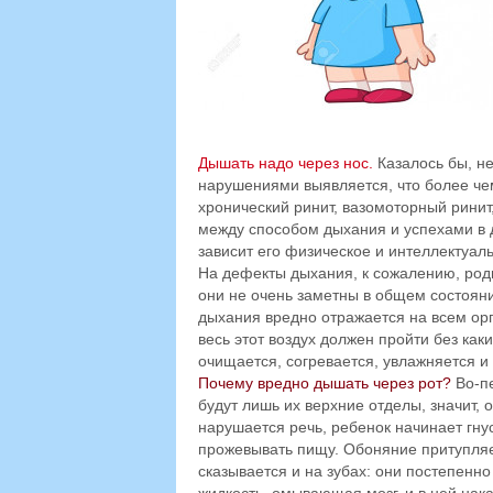
Дышать надо через нос.
Казалось бы, не
нарушениями выявляется, что более че
хронический ринит, вазомоторный ринит,
между способом дыхания и успехами в 
зависит его физическое и интеллектуал
На дефекты дыхания, к сожалению, род
они не очень заметны в общем состояни
дыхания вредно отражается на всем орг
весь этот воздух должен пройти без как
очищается, согревается, увлажняется и 
Почему вредно дышать через рот?
Во-пе
будут лишь их верхние отделы, значит, 
нарушается речь, ребенок начинает гнус
прожевывать пищу. Обоняние притупляет
сказывается и на зубах: они постепенно