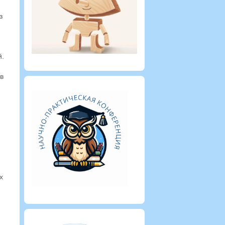
з
й.
 в
х