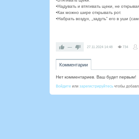
•Втягивать щеки.
•Надувать и втягивать щеки, не открывая
•Как можно шире открывать рот.
•Набрать воздух, „задуть” его в уши (са
—
27.11.2024
14:48
734
Комментарии
Нет комментариев. Ваш будет первым!
Войдите
или
зарегистрируйтесь
чтобы добавл