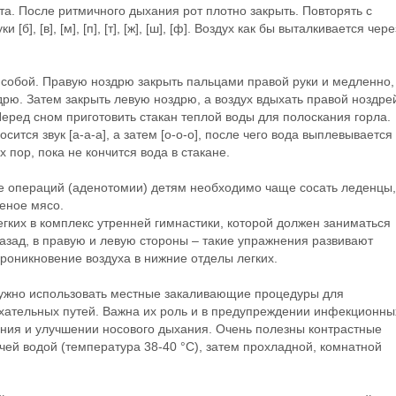
а. После ритмичного дыхания рот плотно закрыть. Повторять с
], [в], [м], [п], [т], [ж], [ш], [ф]. Воздух как бы выталкивается чере
 собой. Правую ноздрю закрыть пальцами правой руки и медленно,
дрю. Затем закрыть левую ноздрю, а воздух вдыхать правой ноздре
еред сном приготовить стакан теплой воды для полоскания горла.
ится звук [а-а-а], а затем [о-о-о], после чего вода выплевывается
 пор, пока не кончится вода в стакане.
е операций (аденотомии) детям необходимо чаще сосать леденцы,
реное мясо.
гких в комплекс утренней гимнастики, которой должен заниматься
азад, в правую и левую стороны – такие упражнения развивают
оникновение воздуха в нижние отделы легких.
нужно использовать местные закаливающие процедуры для
хательных путей. Важна их роль и в предупреждении инфекционны
ния и улучшении носового дыхания. Очень полезны контрастные
ей водой (температура 38-40 °С), затем прохладной, комнатной