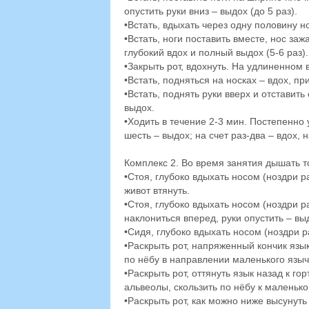
опустить руки вниз – выдох (до 5 раз).
•Встать, вдыхать через одну половину н
•Встать, ноги поставить вместе, нос заж
глубокий вдох и полный выдох (5-6 раз).
•Закрыть рот, вдохнуть. На удлиненном 
•Встать, подняться на носках – вдох, пр
•Встать, поднять руки вверх и отставит
выдох.
•Ходить в течение 2-3 мин. Постепенно 
шесть – выдох; на счет раз-два – вдох, 
Комплекс 2. Во время занятия дышать т
•Стоя, глубоко вдыхать носом (ноздри р
живот втянуть.
•Стоя, глубоко вдыхать носом (ноздри р
наклониться вперед, руки опустить – вы
•Сидя, глубоко вдыхать носом (ноздри р
•Раскрыть рот, напряженный кончик язы
по нёбу в направлении маленького язычк
•Раскрыть рот, оттянуть язык назад к го
альвеолы, скользить по нёбу к маленьком
•Раскрыть рот, как можно ниже высунуть 