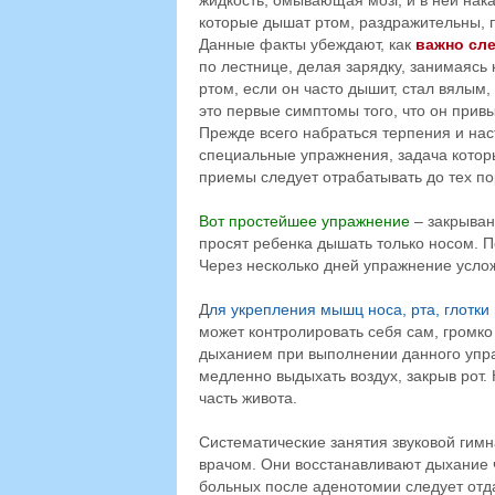
жидкость, омывающая мозг, и в ней нак
которые дышат ртом, раздражительны, 
Данные факты убеждают, как
важно сле
по лестнице, делая зарядку, занимаясь
ртом, если он часто дышит, стал вялым
это первые симптомы того, что он прив
Прежде всего набраться терпения и на
специальные упражнения, задача которы
приемы следует отрабатывать до тех п
Вот простейшее упражнение
– закрыван
просят ребенка дышать только носом. 
Через несколько дней упражнение усло
Д
ля укрепления мышц носа, рта, глотки
может контролировать себя сам, громко прои
дыханием при выполнении данного упра
медленно выдыхать воздух, закрыв рот.
часть живота.
Систематические занятия звуковой гимн
врачом. Они восстанавливают дыхание 
больных после аденотомии следует отд