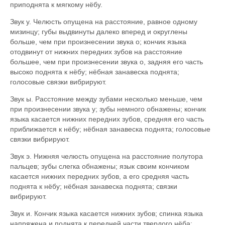
приподнята к мягкому нёбу.
Звук у. Челюсть опущена на расстояние, равное одному
мизинцу; губы выдвинуты далеко вперед и округлены
больше, чем при произнесении звука о; кончик языка
отодвинут от нижних передних зубов на расстояние
большее, чем при произнесении звука о, задняя его часть
высоко поднята к нёбу; нёбная занавеска поднята;
голосовые связки вибрируют.
Звук ы. Расстояние между зубами несколько меньше, чем
при произнесении звука у; зубы немного обнажены; кончик
языка касается нижних передних зубов, средняя его часть
приближается к нёбу; нёбная занавеска поднята; голосовые
связки вибрируют.
Звук э. Нижняя челюсть опущена на расстояние полутора
пальцев; зубы слегка обнажены; язык своим кончиком
касается нижних передних зубов, а его средняя часть
поднята к нёбу; нёбная занавеска поднята; связки
вибрируют.
Звук и. Кончик языка касается нижних зубов; спинка языка
напряжена и поднята к передней части твердого нёба;