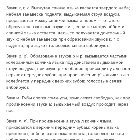
Звуки к, г, х. Выгнутая спинка языка касается твердого нёба;
нёбная занавеска поднята; выдыхаемая струя воздуха
прорывается между спинкой языка и нёбом — от этого
образуются взрывные звуки к и г; если же между нёбом и
спинкой языка остается щель, то получается длительный
звук х; нёбная занавеска при образовании звуков к, г, х
поднята; при звуке г голосовые связки вибрируют.
Звуки р, р'. Образование звуков р и р' вызывается частыми
колебаниями кончика языка под действием выдыхаемой
струи воздуха; при звуке р колебание происходит у альвеол
верхних передних зубов; при произнесении р' кончик языка
колеблется у передних верхних зубов; голосовые связки
вибрируют.
Звук м. Губы слегка сомкнуты, язык лежит свободно, как при
произнесении звука а; выдыхаемый воздух проходит через
нос.
Звуки л, л'. При произнесении звука л кончик языка
прикасается к верхним передним зубам; корень языка
приподнят; нёбная занавеска поднята, голосовые связки
вибрируют; при произнесении звука ль кончик языка