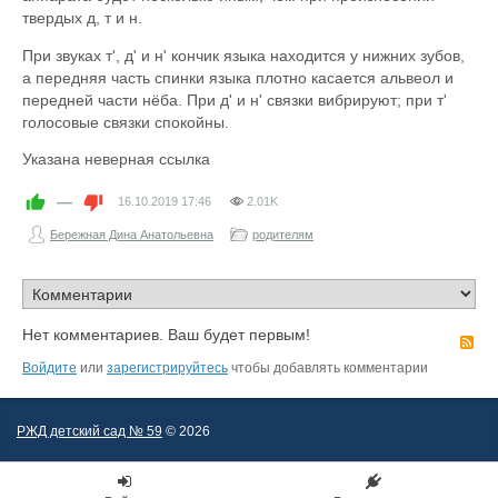
твердых д, т и н.
При звуках т', д' и н' кончик языка находится у нижних зубов,
а передняя часть спинки языка плотно касается альвеол и
передней части нёба. При д' и н' связки вибрируют; при т'
голосовые связки спокойны.
Указана неверная ссылка
—
16.10.2019
17:46
2.01K
Бережная Дина Анатольевна
родителям
Нет комментариев. Ваш будет первым!
R
Войдите
или
зарегистрируйтесь
чтобы добавлять комментарии
РЖД детский сад № 59
© 2026