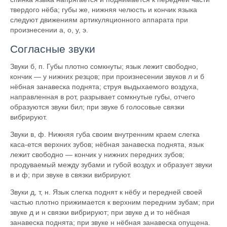
твердого нёба; губы же, нижняя челюсть и кончик языка
следуют движениям артикуляционного аппарата при
произнесении а, о, у, э.
Согласные звуки
Звуки б, п. Губы плотно сомкнуты; язык лежит свободно,
кончик — у нижних резцов; при произнесении звуков л и б
нёбная занавеска поднята; струя выдыхаемого воздуха,
направленная в рот, разрывает сомкнутые губы, отчего
образуются звуки бил; при звуке б голосовые связки
вибрируют.
Звуки в, ф. Нижняя губа своим внутренним краем слегка
каса-ется верхних зубов; нёбная занавеска поднята, язык
лежит свободно — кончик у нижних передних зубов;
продуваемый между зубами и губой воздух и образует звуки
в и ф; при звуке в связки вибрируют.
Звуки д, т, н. Язык слегка поднят к нёбу и передней своей
частью плотно прижимается к верхним передним зубам; при
звуке д и н связки вибрируют; при звуке д и то нёбная
занавеска поднята; при звуке н нёбная занавеска опущена.