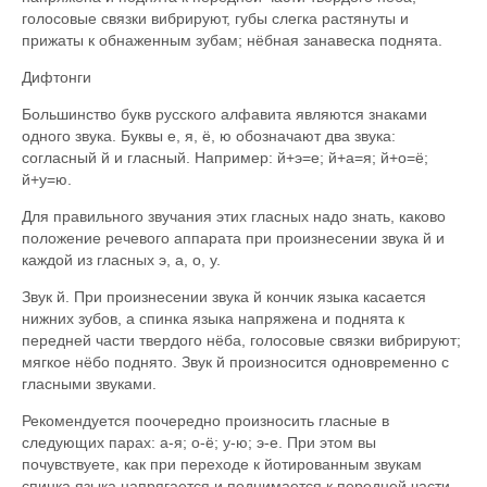
голосовые связки вибрируют, губы слегка растянуты и
прижаты к обнаженным зубам; нёбная занавеска поднята.
Дифтонги
Большинство букв русского алфавита являются знаками
одного звука. Буквы е, я, ё, ю обозначают два звука:
согласный й и гласный. Например: й+э=е; й+а=я; й+о=ё;
й+у=ю.
Для правильного звучания этих гласных надо знать, каково
положение речевого аппарата при произнесении звука й и
каждой из гласных э, а, о, у.
Звук й. При произнесении звука й кончик языка касается
нижних зубов, а спинка языка напряжена и поднята к
передней части твердого нёба, голосовые связки вибрируют;
мягкое нёбо поднято. Звук й произносится одновременно с
гласными звуками.
Рекомендуется поочередно произносить гласные в
следующих парах: а-я; о-ё; у-ю; э-е. При этом вы
почувствуете, как при переходе к йотированным звукам
спинка языка напрягается и поднимается к передней части