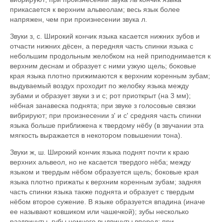
прикасается к верхним альвеолам; весь язык более
напряжен, чем при произнесении звука л.
Звуки з, с. Широкий кончик языка касается нижних зубов и
отчасти нижних дёсен, а передняя часть спинки языка с
небольшим продольным желобком на ней приподнимается к
верхним деснам и образует с ними узкую щель; боковые
края языка плотно прижимаются к верхним коренным зубам;
выдуваемый воздух проходит по желобку языка между
зубами и образует звуки з и с; рот приоткрыт (на 3 мм);
нёбная занавеска поднята; при звуке з голосовые связки
вибрируют; при произнесении з' и с' средняя часть спинки
языка больше приближена к твердому нёбу (в звучании эта
мягкость выражается в некотором повышении тона).
Звуки ж, ш. Широкий кончик языка поднят почти к краю
верхних альвеол, но не касается твердого нёба; между
языком и твердым нёбом образуется щель; боковые края
языка плотно прижаты к верхним коренным зубам; задняя
часть спинки языка также поднята и образует с твердым
нёбом второе сужение. В языке образуется впадина (иначе
ее называют ковшиком или чашечкой); зубы несколько
раздвинуты, губы немного выдвинуты вперед; при