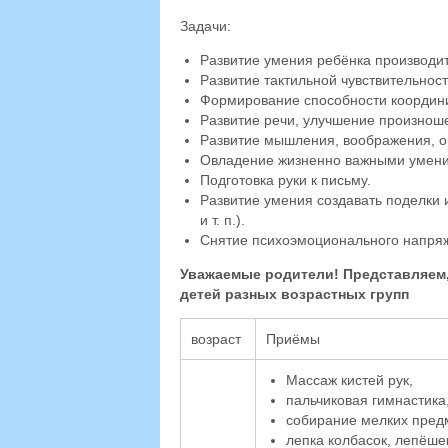
Задачи:
Развитие умения ребёнка производит
Развитие тактильной чувствительност
Формирование способности координи
Развитие речи, улучшение произноше
Развитие мышления, воображения, ор
Овладение жизненно важными умени
Подготовка руки к письму.
Развитие умения создавать поделки и
и т. п.).
Снятие психоэмоционального напря
Уважаемые родители! Представляем,
детей разных возрастных групп
возраст
Приёмы
Массаж кистей рук,
пальчиковая гимнастика
собирание мелких пред
лепка колбасок, лепёше