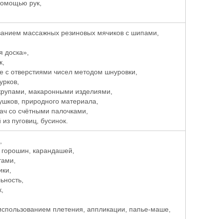
помощью рук,
ванием массажных резиновых мячиков с шипами,
я доска»,
к,
е с отверстиями чисел методом шнуровки,
урков,
крупами, макаронными изделиями,
ушков, природного материала,
ач со счётными палочками,
из пуговиц, бусинок.
,
горошин, карандашей,
тами,
ики,
ьность,
,
использованием плетения, аппликации, папье-маше,