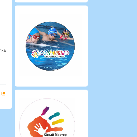
лка
RSS