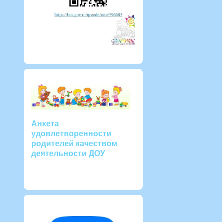
Анкета
удовлетворенности
родителей качеством
деятельности ДОУ