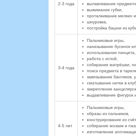
2-3 года
вылавливание предмето
выжимание губки,
проталкивание мелких и
шнуровка,
постройка башни из куби
Пальчиковые игры,
нанизывание бусинок или
использование пинцета,
работа с иглой,
собирание матрёшки, п
3-4 года
поиск предмета в тарелк
завязывание бантиков, у
сматывание нитки в клуб
закрепление канцелярск
выдавливание фигурок 
Пальчиковые игры,
образы из пальчиков,
конструирование из счё
4-5 лет
собирание мозаик и паз
изготовление аппликаци