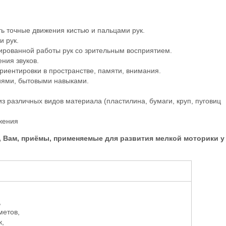
ь точные движения кистью и пальцами рук.
и рук.
рованной работы рук со зрительным восприятием.
ния звуков.
иентировки в пространстве, памяти, внимания.
ями, бытовыми навыками.
з различных видов материала (пластилина, бумаги, круп, пуговиц
жения
 Вам, приёмы, применяемые для развития мелкой моторики у
,
метов,
к,