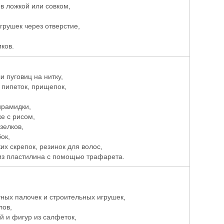
в ложкой или совком,
грушек через отверстие,
ков.
 пуговиц на нитку,
 пипеток, прищепок,
ирамидки,
е с рисом,
зелков,
ок,
их скрепок, резинок для волос,
из пластилина с помощью трафарета.
тных палочек и строительных игрушек,
лов,
й и фигур из салфеток,