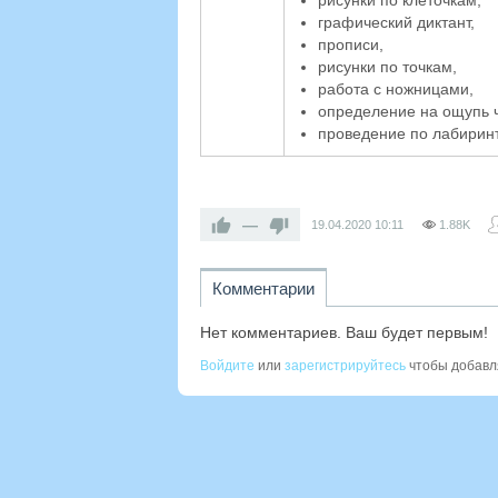
рисунки по клеточкам,
графический диктант,
прописи,
рисунки по точкам,
работа с ножницами,
определение на ощупь ч
проведение по лабиринт
—
19.04.2020
10:11
1.88K
Комментарии
Нет комментариев. Ваш будет первым!
Войдите
или
зарегистрируйтесь
чтобы добавл