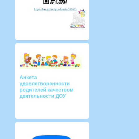
Анкета
удовлетворенности
родителей качеством
деятельности ДОУ