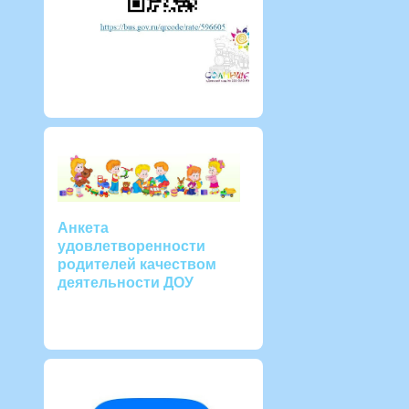
Анкета
удовлетворенности
родителей качеством
деятельности ДОУ