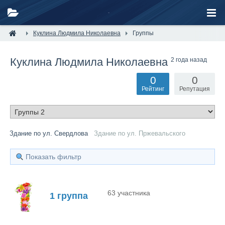
Куклина Людмила Николаевна
Группы
Куклина Людмила Николаевна
2 года назад
0
0
Рейтинг
Репутация
Здание по ул. Свердлова
Здание по ул. Пржевальского
Показать фильтр
63 участника
1 группа