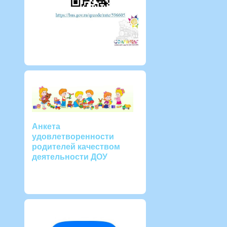
Анкета
удовлетворенности
родителей качеством
деятельности ДОУ