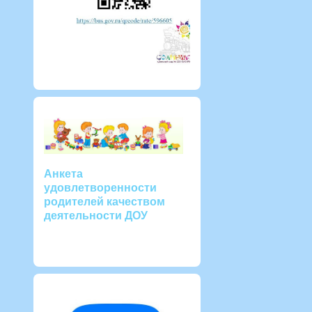
Анкета
удовлетворенности
родителей качеством
деятельности ДОУ