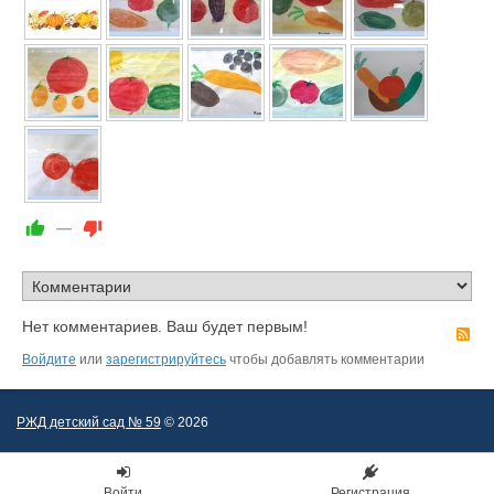
—
Нет комментариев. Ваш будет первым!
R
Войдите
или
зарегистрируйтесь
чтобы добавлять комментарии
РЖД детский сад № 59
© 2026
Войти
Регистрация