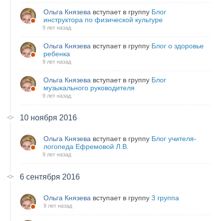
Ольга Князева
вступает в группу
Блог
инструктора по физической культуре
9 лет назад
Ольга Князева
вступает в группу
Блог о здоровье
ребенка
9 лет назад
Ольга Князева
вступает в группу
Блог
музыкального руководителя
9 лет назад
10 ноября 2016
Ольга Князева
вступает в группу
Блог учителя-
логопеда Ефремовой Л.В.
9 лет назад
6 сентября 2016
Ольга Князева
вступает в группу
3 группа
9 лет назад