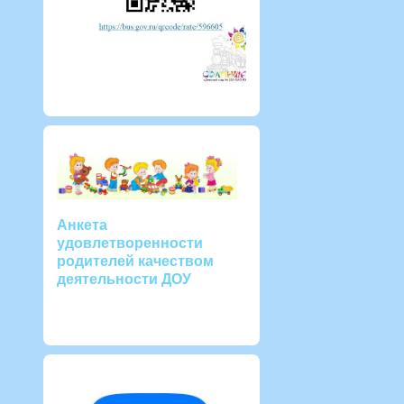
Анкета
удовлетворенности
родителей качеством
деятельности ДОУ