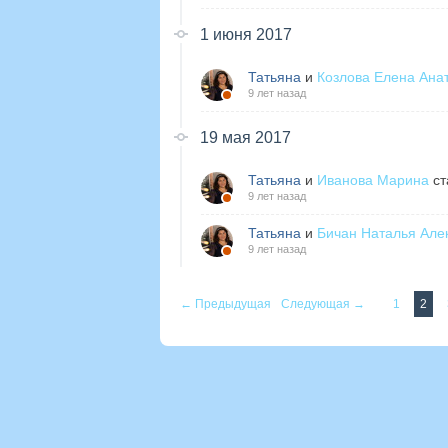
1 июня 2017
Татьяна
и
Козлова Елена Ана
9 лет назад
19 мая 2017
Татьяна
и
Иванова Марина
ст
9 лет назад
Татьяна
и
Бичан Наталья Але
9 лет назад
← Предыдущая
Следующая →
1
2