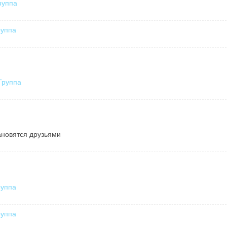
руппа
руппа
Группа
новятся друзьями
руппа
руппа