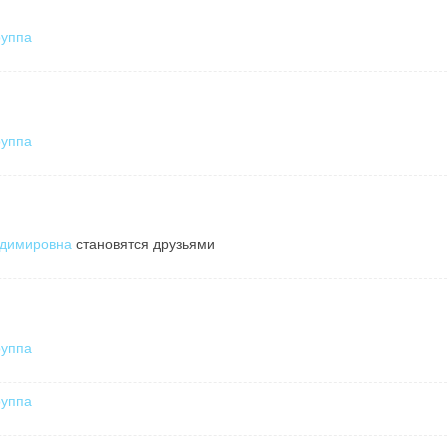
руппа
руппа
адимировна
становятся друзьями
руппа
руппа