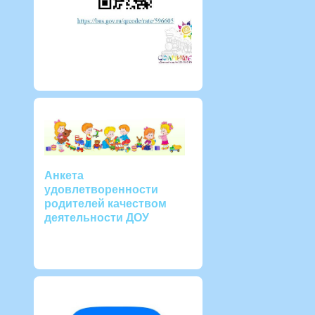
Анкета
удовлетворенности
родителей качеством
деятельности ДОУ