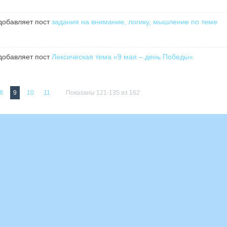
обавляет пост
задания на внимание, логику, мышление по теме
обавляет пост
Лексическая тема «9 мая – день Победы»
8
9
10
11
Показаны 121-135 из 162