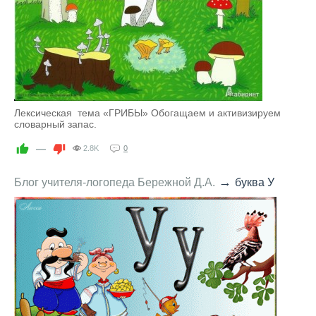
Лексическая тема «ГРИБЫ» Обогащаем и активизируем
словарный запас.
—
2.8K
0
→
Блог учителя-логопеда Бережной Д.А.
буква У