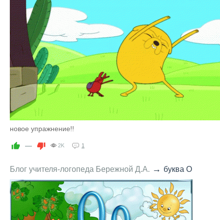
новое упражнение!!
—
2K
1
→
Блог учителя-логопеда Бережной Д.А.
буква О