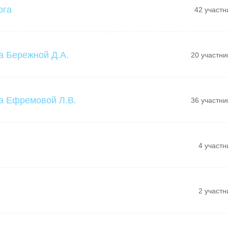
ога
42 участн
а Бережной Д.А.
20 участни
а Ефремовой Л.В.
36 участни
4 участн
2 участн