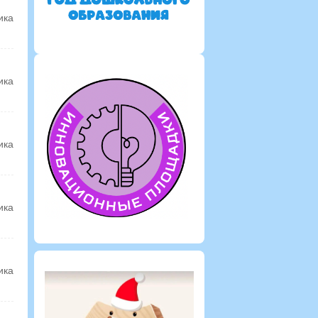
ика
ика
ика
ика
ика