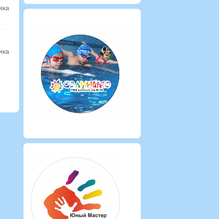
ика
ика