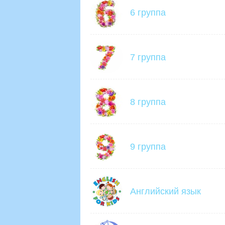
6 группа
7 группа
8 группа
9 группа
Английский язык