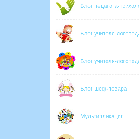
Блог педагога-психол
Блог учителя-логопед
Блог учителя-логопед
Блог шеф-повара
Мультипликация