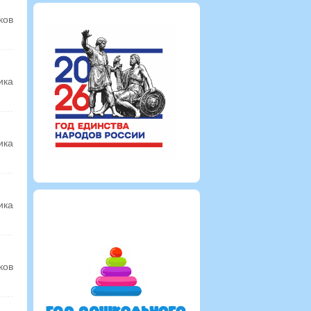
ков
ика
ика
ика
ков