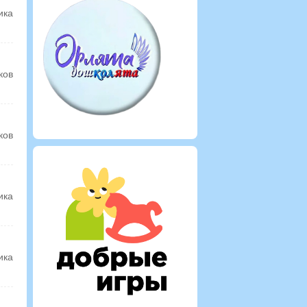
ика
ков
ков
ика
ика