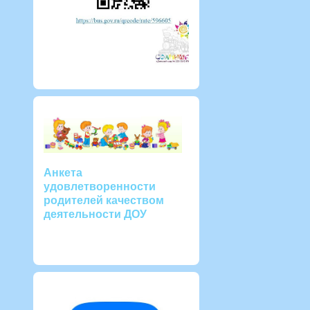
Анкета
удовлетворенности
родителей качеством
деятельности ДОУ