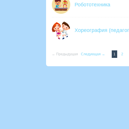
Робототехника
Хореография (педагог
← Предыдущая
Следующая →
1
2