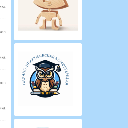
ика
ков
ика
ков
ика