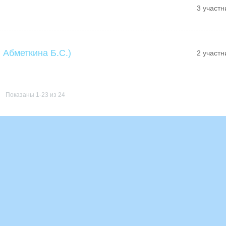
3 участн
 Абметкина Б.С.)
2 участн
Показаны 1-23 из 24