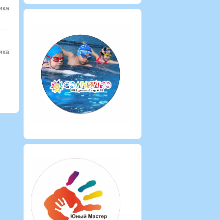
ика
ика