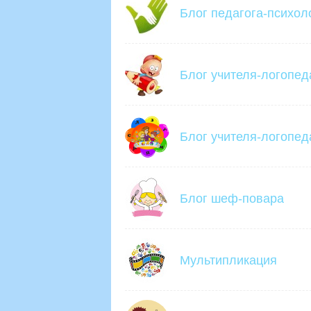
Блог педагога-психол
Блог учителя-логопед
Блог учителя-логопед
Блог шеф-повара
Мультипликация