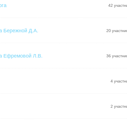
ога
42 участн
а Бережной Д.А.
20 участни
а Ефремовой Л.В.
36 участни
4 участн
2 участн