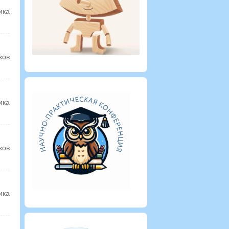
ика
ков
ика
ков
ика