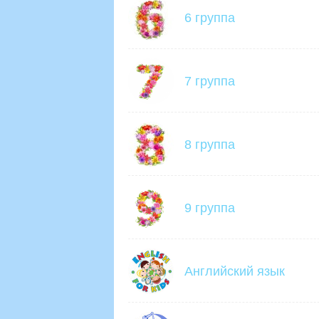
6 группа
7 группа
8 группа
9 группа
Английский язык