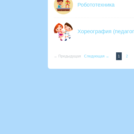
Робототехника
Хореография (педагог
← Предыдущая
Следующая →
1
2