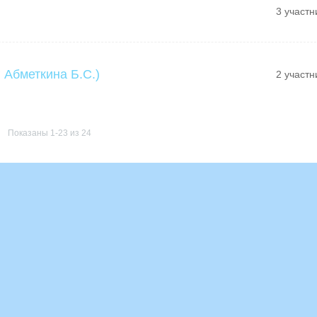
3 участн
 Абметкина Б.С.)
2 участн
Показаны 1-23 из 24