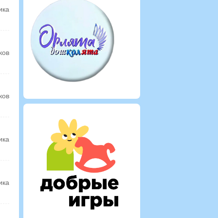
ика
ков
ков
ика
ика