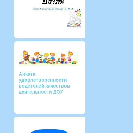
Анкета
удовлетворенности
родителей качеством
деятельности ДОУ