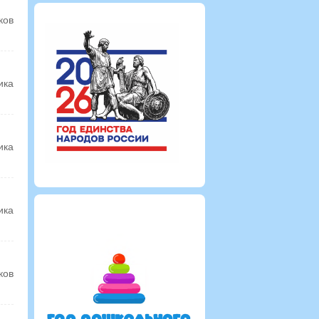
ков
ика
ика
ика
ков