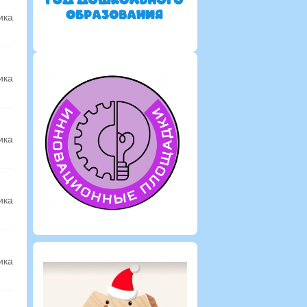
ика
ика
ика
ика
ика