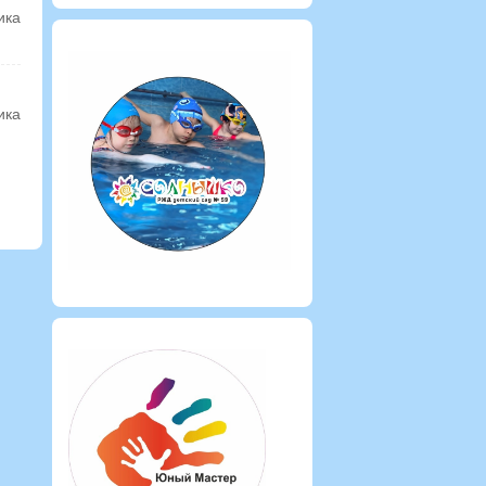
ика
ика