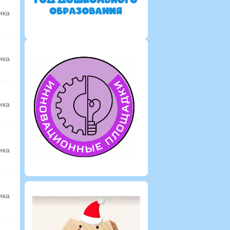
ика
ика
ика
ика
ика