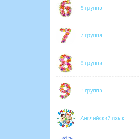
6 группа
7 группа
8 группа
9 группа
Английский язык