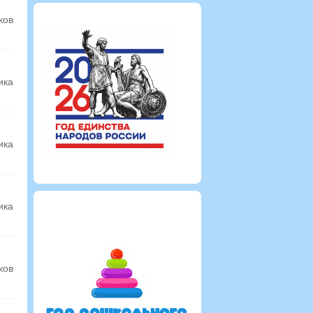
ков
ика
ика
ика
ков