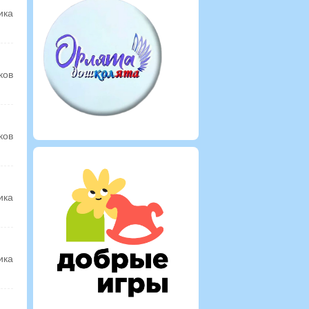
ика
ков
ков
ика
ика