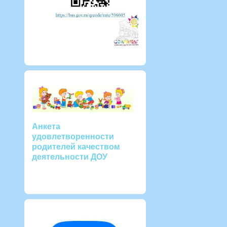
Анкета
удовлетворенности
родителей качеством
деятельности ДОУ