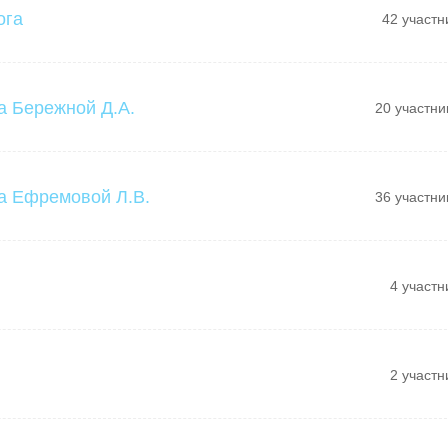
ога
42 участн
а Бережной Д.А.
20 участни
а Ефремовой Л.В.
36 участни
4 участн
2 участн