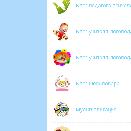
Блог педагога-психол
Блог учителя-логопед
Блог учителя-логопед
Блог шеф-повара
Мультипликация