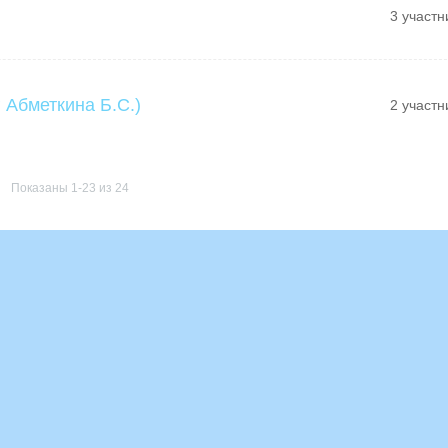
3 участн
 Абметкина Б.С.)
2 участн
Показаны 1-23 из 24