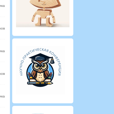
ика
ков
ика
ков
ика