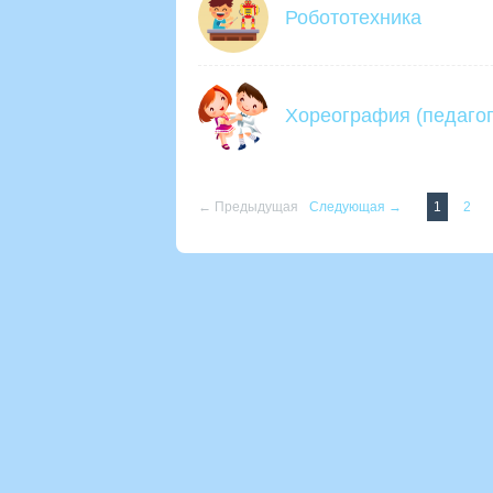
Робототехника
Хореография (педагог
← Предыдущая
Следующая →
1
2