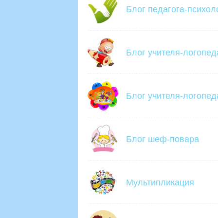
Блог педагога-психол
Блог учителя-логопед
Блог учителя-логопед
Блог шеф-повара
Мультипликация