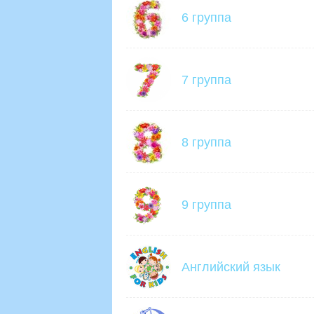
6 группа
7 группа
8 группа
9 группа
Английский язык