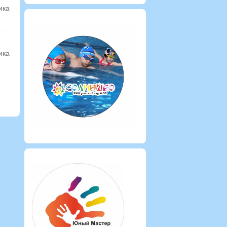
ика
ика