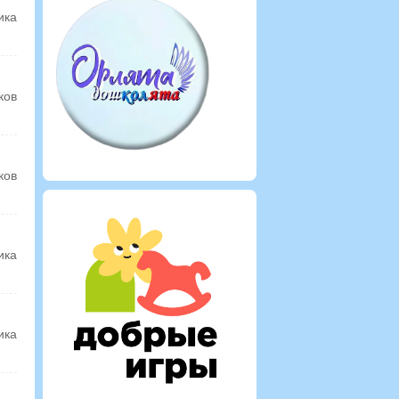
ика
ков
ков
ика
ика