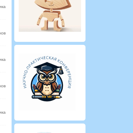
ика
ков
ика
ков
ика