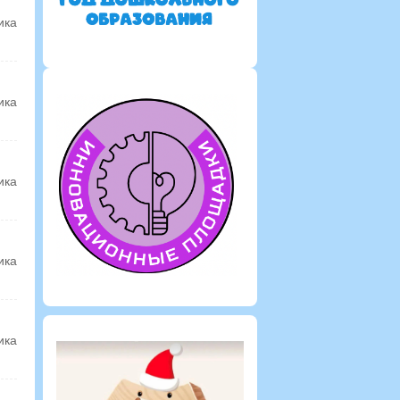
ика
ика
ика
ика
ика