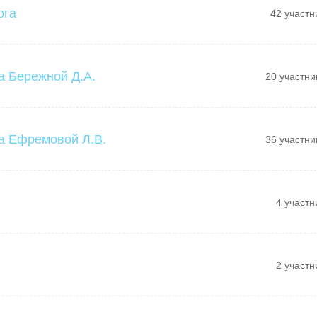
ога
42 участн
а Бережной Д.А.
20 участни
а Ефремовой Л.В.
36 участни
4 участн
2 участн