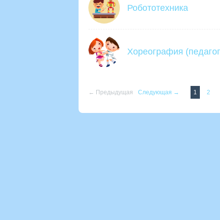
Робототехника
Хореография (педагог
← Предыдущая
Следующая →
1
2