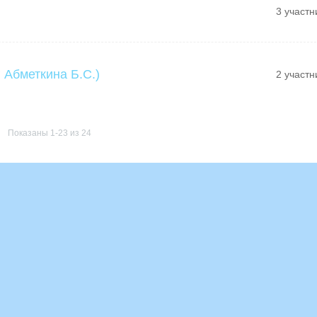
3 участн
 Абметкина Б.С.)
2 участн
Показаны 1-23 из 24