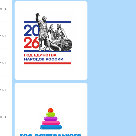
ков
ика
ика
ика
ков