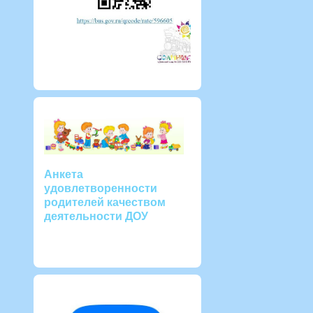
Анкета
удовлетворенности
родителей качеством
деятельности ДОУ