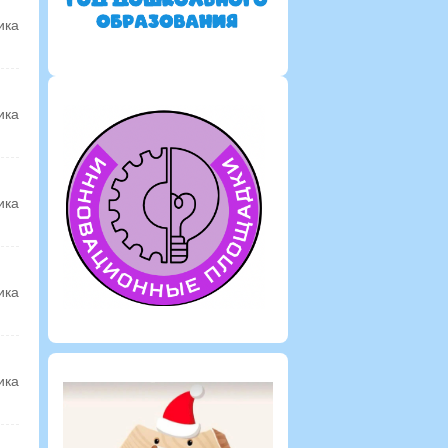
ика
ика
ика
ика
ика