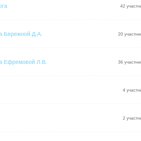
ога
42 участн
а Бережной Д.А.
20 участни
а Ефремовой Л.В.
36 участни
4 участн
2 участн