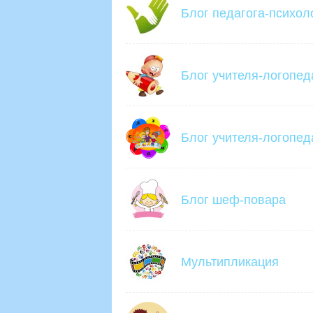
Блог педагога-психол
Блог учителя-логопед
Блог учителя-логопед
Блог шеф-повара
Мультипликация