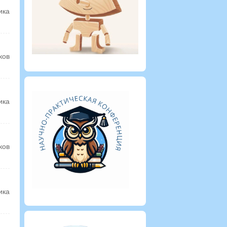
ика
ков
ика
ков
ика