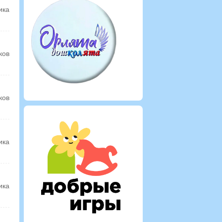
ика
ков
ков
ика
ика