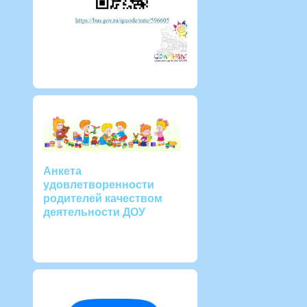
Анкета
удовлетворенности
родителей качеством
деятельности ДОУ