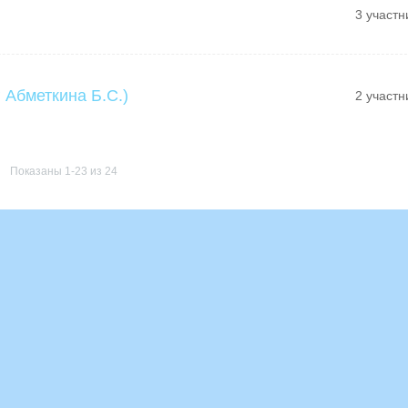
3 участн
 Абметкина Б.С.)
2 участн
Показаны 1-23 из 24