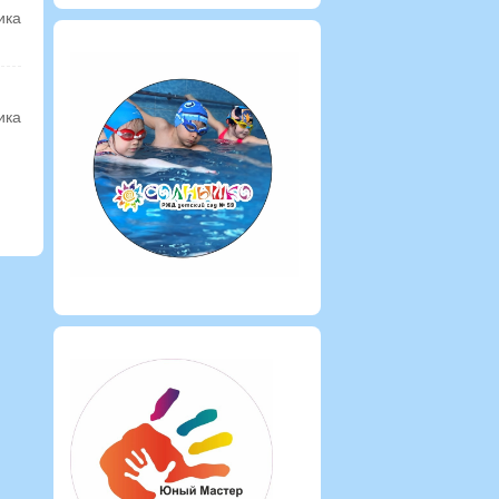
ика
ика