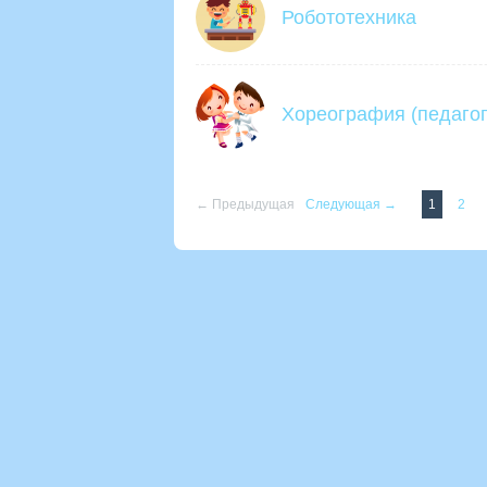
Робототехника
Хореография (педагог
← Предыдущая
Следующая →
1
2