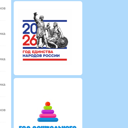
ков
ика
ика
ика
ков