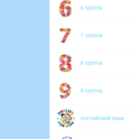
6 группа
7 группа
8 группа
9 группа
Английский язык