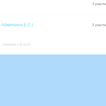
3 участн
 Абметкина Б.С.)
2 участн
Показаны 1-23 из 24