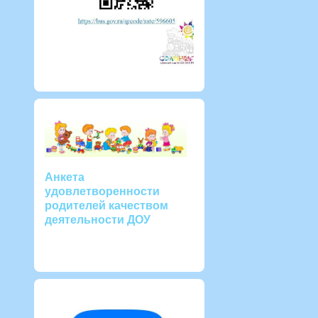
Анкета
удовлетворенности
родителей качеством
деятельности ДОУ