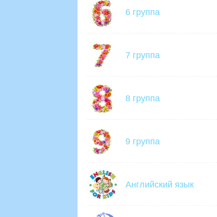
6 группа
7 группа
8 группа
9 группа
Английский язык