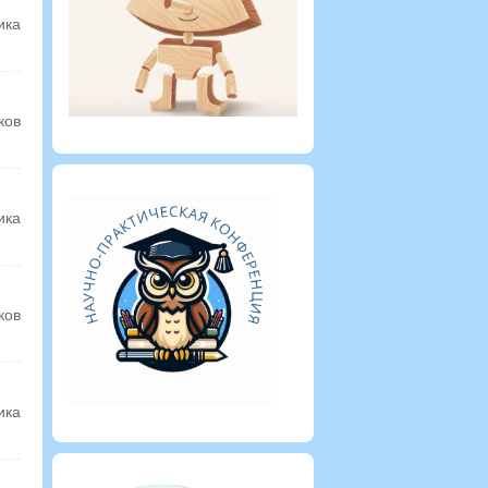
ика
ков
ика
ков
ика