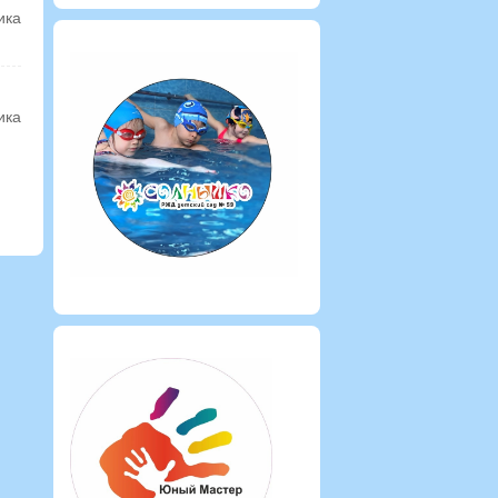
ика
ика