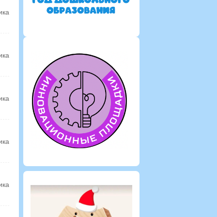
ика
ика
ика
ика
ика