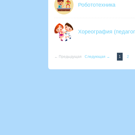
Робототехника
Хореография (педагог
← Предыдущая
Следующая →
1
2