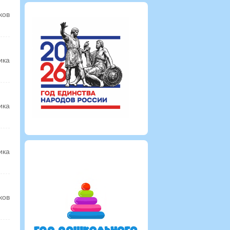
ков
ика
ика
ика
ков