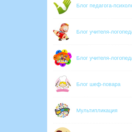
Блог педагога-психол
Блог учителя-логопед
Блог учителя-логопед
Блог шеф-повара
Мультипликация