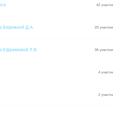
ога
42 участн
а Бережной Д.А.
20 участни
а Ефремовой Л.В.
36 участни
4 участн
2 участн