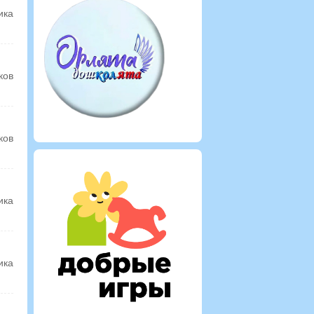
ика
ков
ков
ика
ика