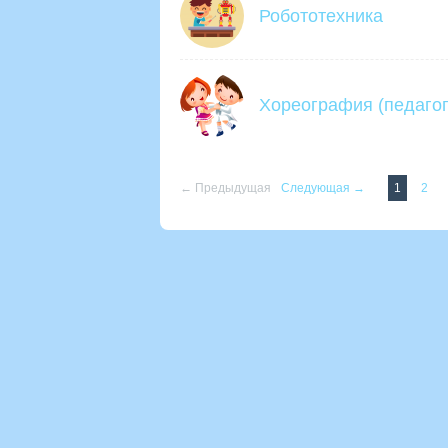
Робототехника
Хореография (педагог
← Предыдущая
Следующая →
1
2