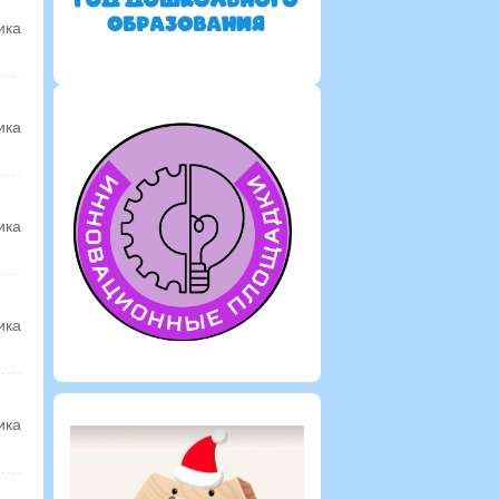
ика
ика
ика
ика
ика