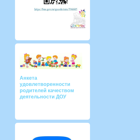
Анкета
удовлетворенности
родителей качеством
деятельности ДОУ