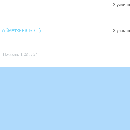
3 участн
 Абметкина Б.С.)
2 участн
Показаны 1-23 из 24