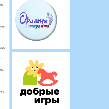
ика
ков
ков
ика
ика