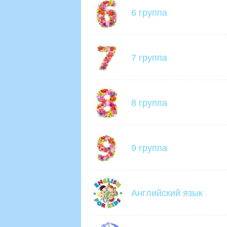
6 группа
7 группа
8 группа
9 группа
Английский язык