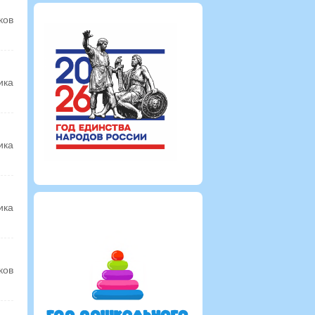
ков
ика
ика
ика
ков