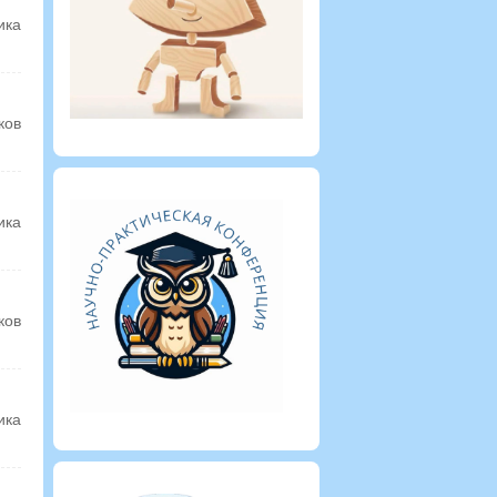
ика
ков
ика
ков
ика