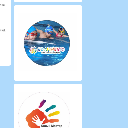
ика
ика