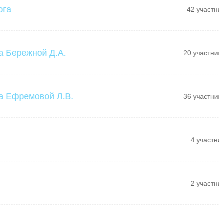
ога
42 участн
а Бережной Д.А.
20 участни
а Ефремовой Л.В.
36 участни
4 участн
2 участн