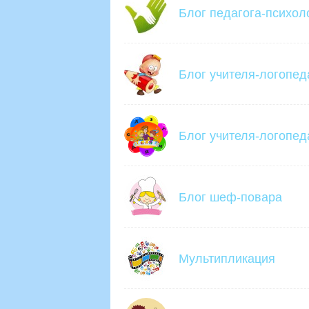
Блог педагога-психол
Блог учителя-логопед
Блог учителя-логопед
Блог шеф-повара
Мультипликация