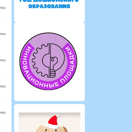
ика
ика
ика
ика
ика