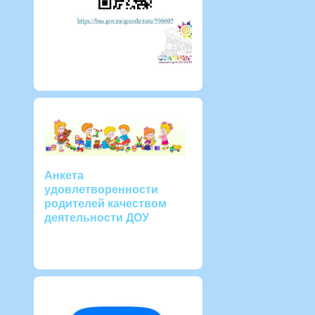
Анкета
удовлетворенности
родителей качеством
деятельности ДОУ