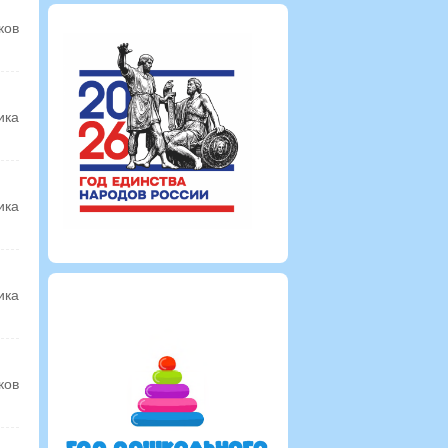
ков
ика
ика
ика
ков