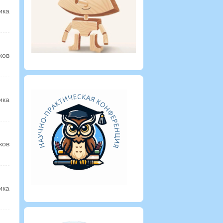
ика
ков
ика
ков
ика