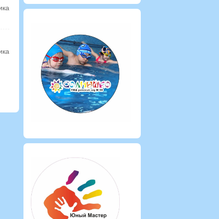
ика
ика