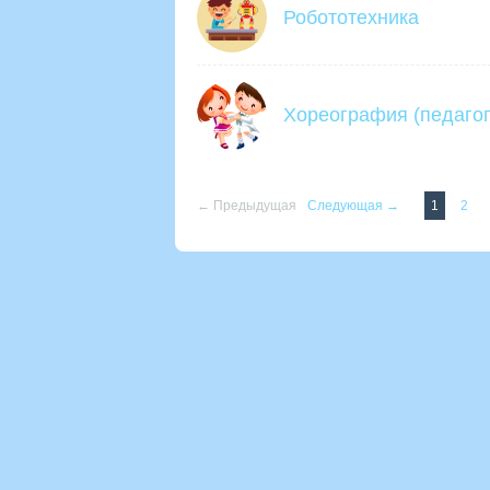
Робототехника
Хореография (педагог
← Предыдущая
Следующая →
1
2