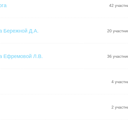
ога
42 участн
а Бережной Д.А.
20 участни
а Ефремовой Л.В.
36 участни
4 участн
2 участн