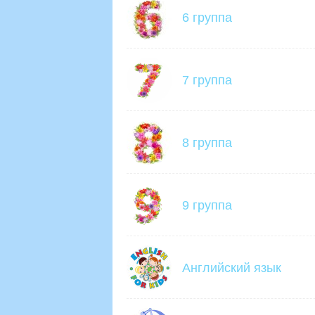
6 группа
7 группа
8 группа
9 группа
Английский язык