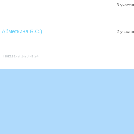
3 участн
 Абметкина Б.С.)
2 участн
Показаны 1-23 из 24