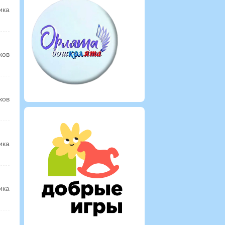
ика
ков
ков
ика
ика