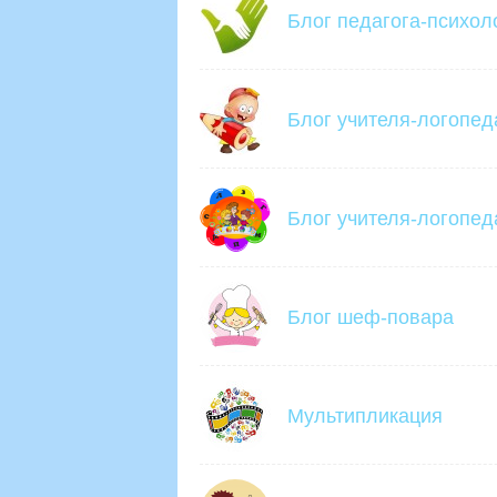
Блог педагога-психол
Блог учителя-логопед
Блог учителя-логопед
Блог шеф-повара
Мультипликация