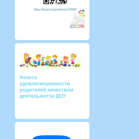
Анкета
удовлетворенности
родителей качеством
деятельности ДОУ