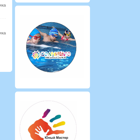
ика
ика