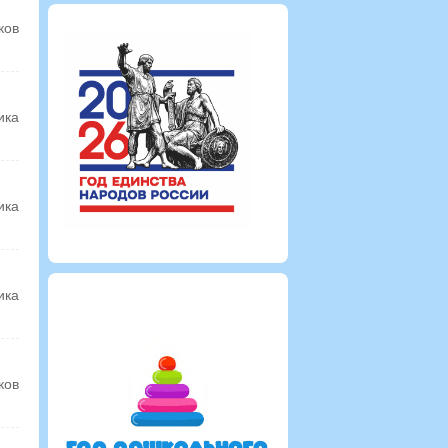
ков
ика
ика
ика
ков