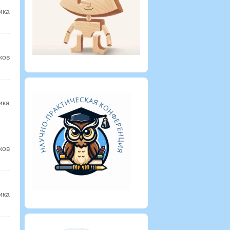
ика
ков
ика
ков
ика