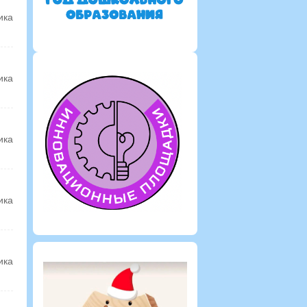
ика
ика
ика
ика
ика