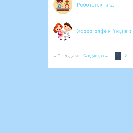
Робототехника
Хореография (педагог
← Предыдущая
Следующая →
1
2