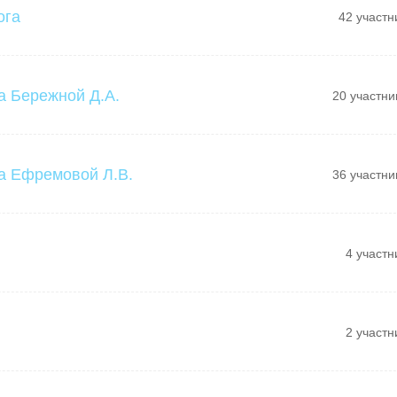
ога
42 участн
а Бережной Д.А.
20 участни
а Ефремовой Л.В.
36 участни
4 участн
2 участн