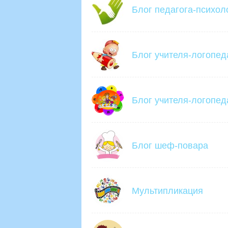
Блог педагога-психол
Блог учителя-логопед
Блог учителя-логопед
Блог шеф-повара
Мультипликация