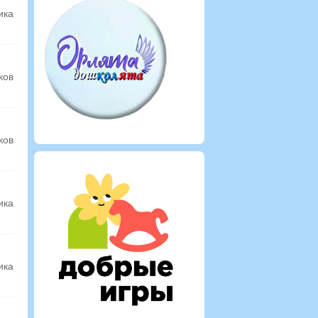
ика
ков
ков
ика
ика