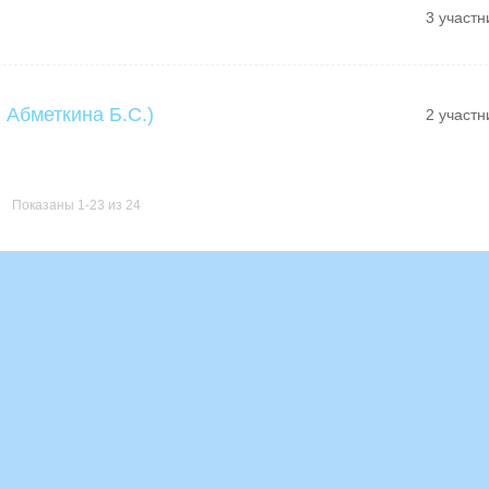
3 участн
 Абметкина Б.С.)
2 участн
Показаны 1-23 из 24