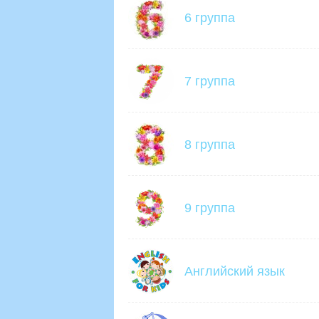
6 группа
7 группа
8 группа
9 группа
Английский язык