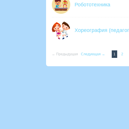
Робототехника
Хореография (педагог
← Предыдущая
Следующая →
1
2