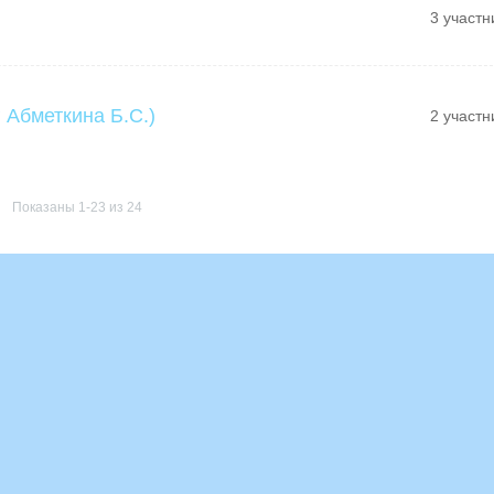
3 участн
 Абметкина Б.С.)
2 участн
Показаны 1-23 из 24