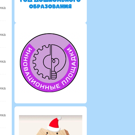
ика
ика
ика
ика
ика