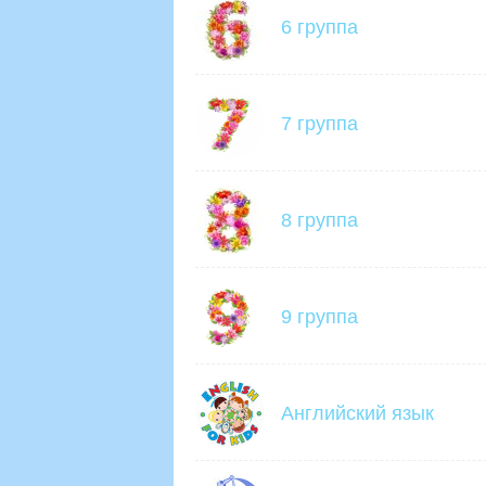
6 группа
7 группа
8 группа
9 группа
Английский язык