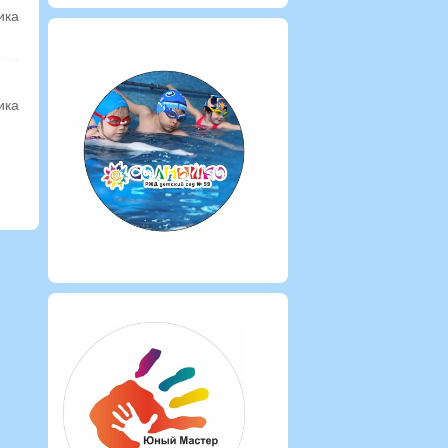
ика
ика