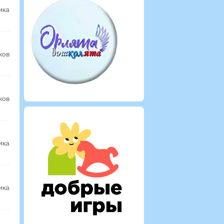
ика
ков
ков
ика
ика