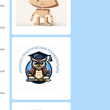
ика
ков
ика
ков
ика