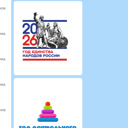
ков
ика
ика
ика
ков