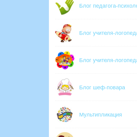
Блог педагога-психол
Блог учителя-логопед
Блог учителя-логопед
Блог шеф-повара
Мультипликация