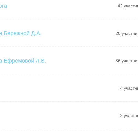
ога
42 участн
а Бережной Д.А.
20 участни
а Ефремовой Л.В.
36 участни
4 участн
2 участн