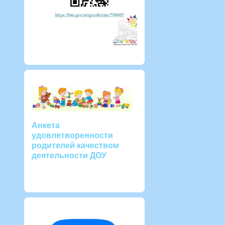
Анкета
удовлетворенности
родителей качеством
деятельности ДОУ